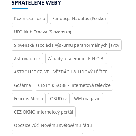
SPŘÁTELENÉ WEBY
Kozmicka iluzia
Fundacja Nautilus (Polsko)
UFO klub Trnava (Slovensko)
Slovenská asociácia výskumu paranormálnych javov
Astronauti.cz
Záhady a tajemno - K.N.O.B.
ASTROLIFE.CZ, VE HVĚZDÁCH & LIDOVÝ LÉČITEL
Gošárna
CESTY K SOBĚ - internetová televize
Felicius Media
OSUD.cz
WM magazín
CEZ OKNO internetový portál
Opozice vůči Novému světovému řádu