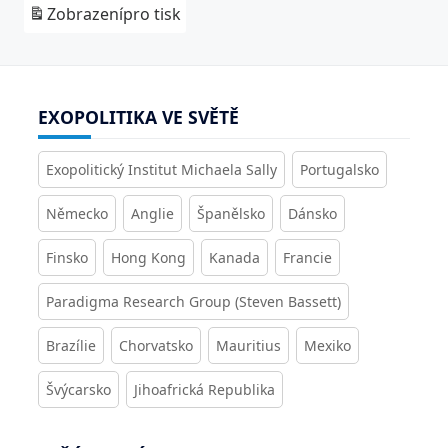
Zobrazení
pro tisk
EXOPOLITIKA VE SVĚTĚ
Exopolitický Institut Michaela Sally
Portugalsko
Německo
Anglie
Španělsko
Dánsko
Finsko
Hong Kong
Kanada
Francie
Paradigma Research Group (Steven Bassett)
Brazílie
Chorvatsko
Mauritius
Mexiko
Švýcarsko
Jihoafrická Republika