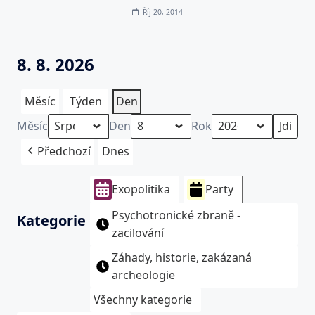
Říj 20, 2014
8. 8. 2026
Měsíc
Týden
Den
Měsíc
Den
Rok
Předchozí
Dnes
Exopolitika
Party
Psychotronické zbraně -
Kategorie
zacilování
Záhady, historie, zakázaná
archeologie
Všechny kategorie