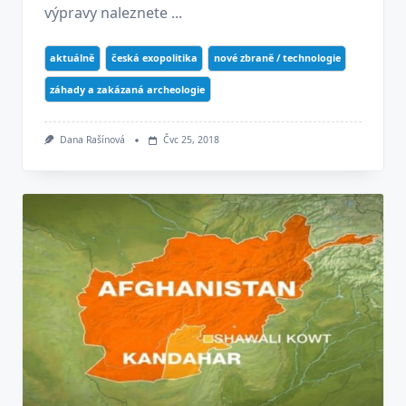
výpravy naleznete ...
aktuálně
česká exopolitika
nové zbraně / technologie
záhady a zakázaná archeologie
Dana Rašínová
Čvc 25, 2018