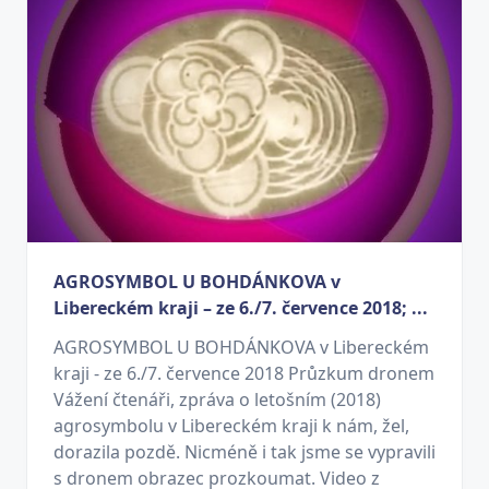
AGROSYMBOL U BOHDÁNKOVA v
Libereckém kraji – ze 6./7. července 2018; ...
AGROSYMBOL U BOHDÁNKOVA v Libereckém
kraji - ze 6./7. července 2018 Průzkum dronem
Vážení čtenáři, zpráva o letošním (2018)
agrosymbolu v Libereckém kraji k nám, žel,
dorazila pozdě. Nicméně i tak jsme se vypravili
s dronem obrazec prozkoumat. Video z