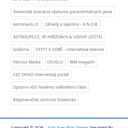
Slovenská asociácia výskumu paranormálnych javov
Astronauti.cz
Záhady a tajemno - K.N.O.B.
ASTROLIFE.CZ, VE HVĚZDÁCH & LIDOVÝ LÉČITEL
Gošárna
CESTY K SOBĚ - internetová televize
Felicius Media
OSUD.cz
WM magazín
CEZ OKNO internetový portál
Opozice vůči Novému světovému řádu
Regeneračné centrum Slovensko
Copyright © 2026
Yuki Ever Blog Theme
Designed By