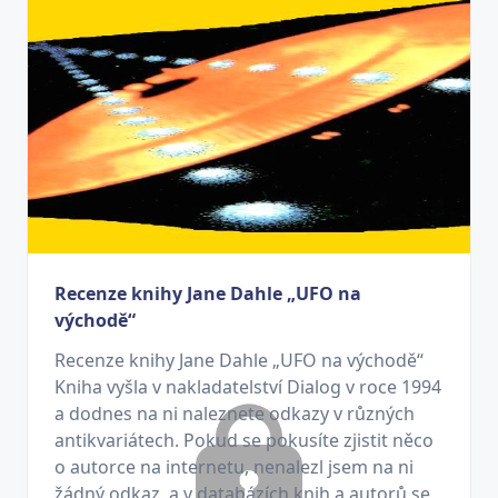
Recenze knihy Jane Dahle „UFO na
východě“
Recenze knihy Jane Dahle „UFO na východě“
Kniha vyšla v nakladatelství Dialog v roce 1994
a dodnes na ni naleznete odkazy v různých
antikvariátech. Pokud se pokusíte zjistit něco
o autorce na internetu, nenalezl jsem na ni
žádný odkaz, a v databázích knih a autorů se