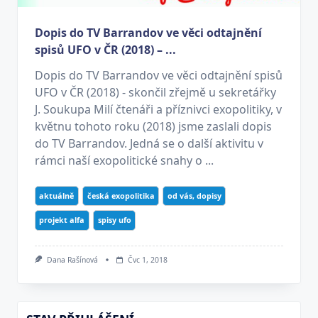
Dopis do TV Barrandov ve věci odtajnění
spisů UFO v ČR (2018) – ...
Dopis do TV Barrandov ve věci odtajnění spisů
UFO v ČR (2018) - skončil zřejmě u sekretářky
J. Soukupa Milí čtenáři a příznivci exopolitiky, v
květnu tohoto roku (2018) jsme zaslali dopis
do TV Barrandov. Jedná se o další aktivitu v
rámci naší exopolitické snahy o ...
aktuálně
česká exopolitika
od vás, dopisy
projekt alfa
spisy ufo
Dana Rašínová
Čvc 1, 2018