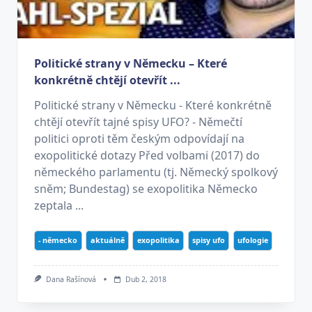
Politické strany v Německu – Které
konkrétně chtějí otevřít ...
Politické strany v Německu - Které konkrétně
chtějí otevřít tajné spisy UFO? - Němečtí
politici oproti těm českým odpovídají na
exopolitické dotazy Před volbami (2017) do
německého parlamentu (tj. Německý spolkový
sněm; Bundestag) se exopolitika Německo
zeptala ...
- německo
aktuálně
exopolitika
spisy ufo
ufologie
Dana Rašínová
Dub 2, 2018