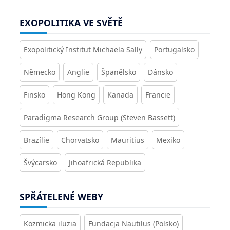
EXOPOLITIKA VE SVĚTĚ
Exopolitický Institut Michaela Sally
Portugalsko
Německo
Anglie
Španělsko
Dánsko
Finsko
Hong Kong
Kanada
Francie
Paradigma Research Group (Steven Bassett)
Brazílie
Chorvatsko
Mauritius
Mexiko
Švýcarsko
Jihoafrická Republika
SPŘÁTELENÉ WEBY
Kozmicka iluzia
Fundacja Nautilus (Polsko)