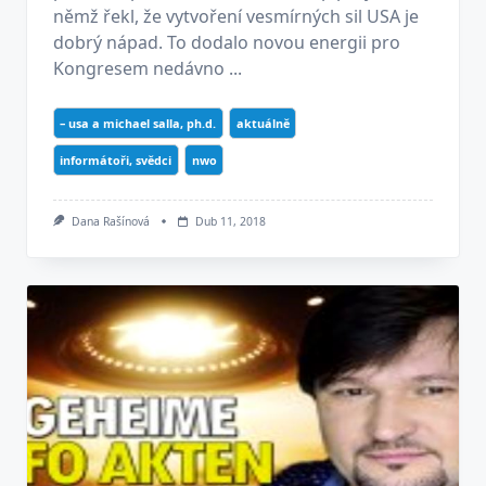
němž řekl, že vytvoření vesmírných sil USA je
dobrý nápad. To dodalo novou energii pro
Kongresem nedávno ...
– usa a michael salla, ph.d.
aktuálně
informátoři, svědci
nwo
Dana Rašínová
Dub 11, 2018