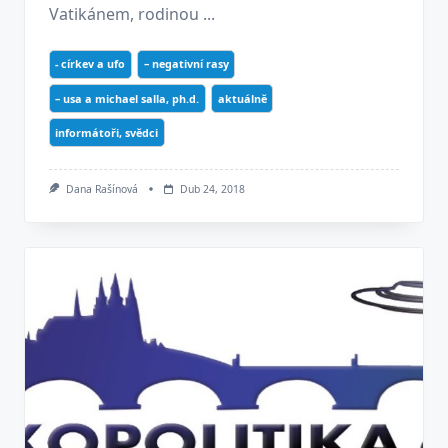
Vatikánem, rodinou ...
- církev a ufo
– negativní rasy
– usa a michael salla, ph.d.
aktuálně
informátoři, svědci
Dana Rašínová
Dub 24, 2018