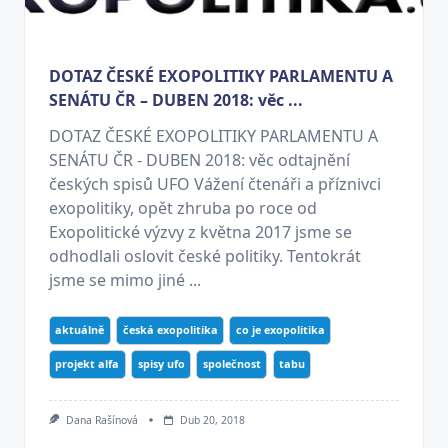
DOTAZ ČESKÉ EXOPOLITIKY PARLAMENTU A
SENÁTU ČR – DUBEN 2018: věc ...
DOTAZ ČESKÉ EXOPOLITIKY PARLAMENTU A
SENÁTU ČR - DUBEN 2018: věc odtajnění
českých spisů UFO Vážení čtenáři a příznivci
exopolitiky, opět zhruba po roce od
Exopolitické výzvy z května 2017 jsme se
odhodlali oslovit české politiky. Tentokrát
jsme se mimo jiné ...
aktuálně
česká exopolitika
co je exopolitika
projekt alfa
spisy ufo
společnost
tabu
Dana Rašínová
Dub 20, 2018