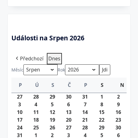
Události na Srpen 2026
Předchozí
Dnes
Měsíc
Rok
P
Ú
S
Č
P
S
N
Nedě
Pondělí
Úterý
Středa
Čtvrtek
Pátek
Sobota
27
27.
28
28.
29
29.
30
30.
31
31.
1
1.
2
2.
3
3.
7.
4
4.
7.
5
5.
7.
6
6.
7.
7
7.
7.
8
8.
8.
9
8.
9.
10
8.
2026
10.
11
8.
2026
11.
12
8.
2026
12.
13
8.
2026
13.
14
8.
2026
14.
15
2026
8.
15.
16
2026
8.
16.
17
2026
8.
17.
18
2026
8.
18.
19
2026
8.
19.
20
2026
8.
20.
21
2026
8.
21.
22
2026
8.
22.
23
2026
8.
23.
24
2026
8.
24.
25
2026
8.
25.
26
2026
8.
26.
27
2026
8.
27.
28
2026
8.
28.
29
2026
8.
29.
30
2026
8.
30.
31
2026
8.
31.
1
1.
2026
8.
2
2.
2026
8.
3
3.
2026
8.
4
4.
2026
8.
5
5.
2026
8.
6
6.
2026
8.