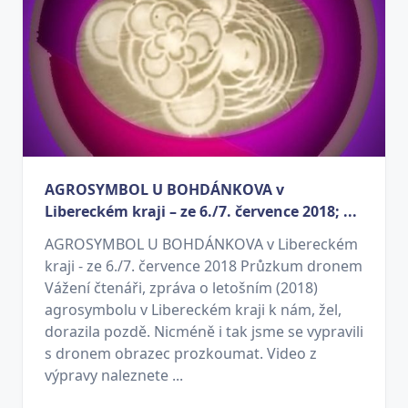
AGROSYMBOL U BOHDÁNKOVA v
Libereckém kraji – ze 6./7. července 2018; ...
AGROSYMBOL U BOHDÁNKOVA v Libereckém
kraji - ze 6./7. července 2018 Průzkum dronem
Vážení čtenáři, zpráva o letošním (2018)
agrosymbolu v Libereckém kraji k nám, žel,
dorazila pozdě. Nicméně i tak jsme se vypravili
s dronem obrazec prozkoumat. Video z
výpravy naleznete ...