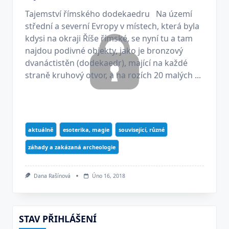
Tajemství římského dodekaedru Na území
střední a severní Evropy v místech, která byla
kdysi na okraji Říše římské, se nyní tu a tam
najdou podivné objekty, jako je bronzový
dvanáctistěn (dodekaedr), mající na každé
straně kruhový otvor, a na rozích 20 malých ...
aktuálně
esoterika, magie
související, různé
záhady a zakázaná archeologie
Dana Rašínová
Úno 16, 2018
STAV PŘIHLÁŠENÍ