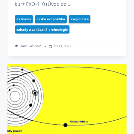
kurz EXO-110 (Úvod do ...
aktuálně
česká exopolitika
exopolitika
záhady a zakázaná archeologie
Dana Rašínová
Lis 11, 2022