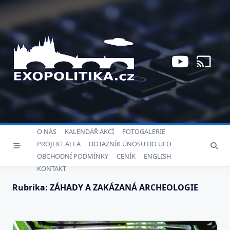
Skip
to
content
O NÁS
KALENDÁŘ AKCÍ
FOTOGALERIE
PROJEKT ALFA
DOTAZNÍK ÚNOSU DO UFO
OBCHODNÍ PODMÍNKY
CENÍK
ENGLISH
KONTAKT
Rubrika:
ZÁHADY A ZAKÁZANÁ ARCHEOLOGIE