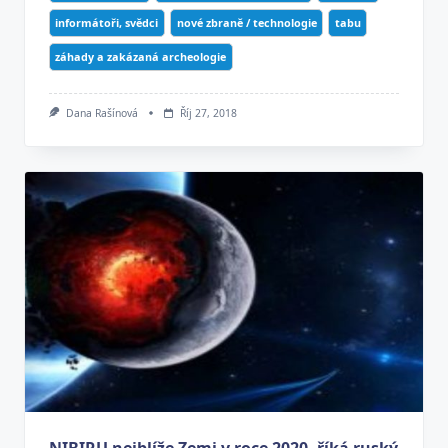
informátoři, svědci
nové zbraně / technologie
tabu
záhady a zakázaná archeologie
Dana Rašínová
Říj 27, 2018