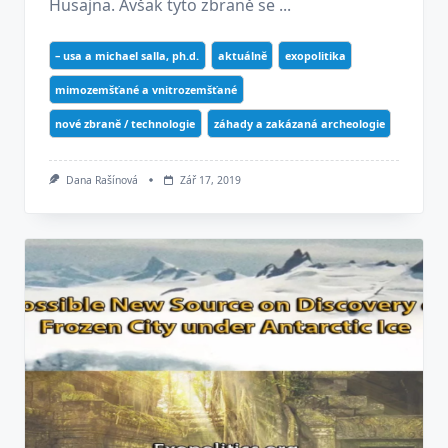
Husajna. Avšak tyto zbraně se ...
– usa a michael salla, ph.d.
aktuálně
exopolitika
mimozemšťané a vnitrozemšťané
nové zbraně / technologie
záhady a zakázaná archeologie
Dana Rašínová
Zář 17, 2019