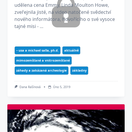
udělena cena Emmy, Linda Moulton Howe,
zveřejnila jisté, na video natočené svědectví
nového informátora, hovořícího o své vysoce
tajné misi - ...
– usa a michael salla, ph.d.
aktuálně
mimozemšťané a vnitrozemšťané
záhady a zakázaná archeologie
základny
Dana Rašínová
Úno 5, 2019