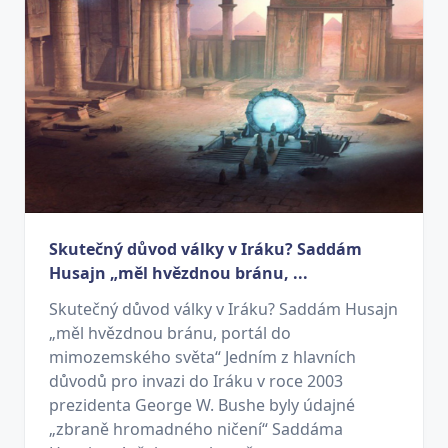
Skutečný důvod války v Iráku? Saddám
Husajn „měl hvězdnou bránu, ...
Skutečný důvod války v Iráku? Saddám Husajn
„měl hvězdnou bránu, portál do
mimozemského světa“ Jedním z hlavních
důvodů pro invazi do Iráku v roce 2003
prezidenta George W. Bushe byly údajné
„zbraně hromadného ničení“ Saddáma