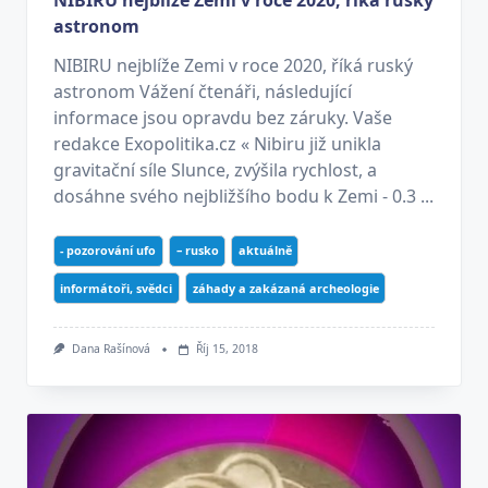
NIBIRU nejblíže Zemi v roce 2020, říká ruský
astronom
NIBIRU nejblíže Zemi v roce 2020, říká ruský
astronom Vážení čtenáři, následující
informace jsou opravdu bez záruky. Vaše
redakce Exopolitika.cz « Nibiru již unikla
gravitační síle Slunce, zvýšila rychlost, a
dosáhne svého nejbližšího bodu k Zemi - 0.3 ...
- pozorování ufo
– rusko
aktuálně
informátoři, svědci
záhady a zakázaná archeologie
Dana Rašínová
Říj 15, 2018