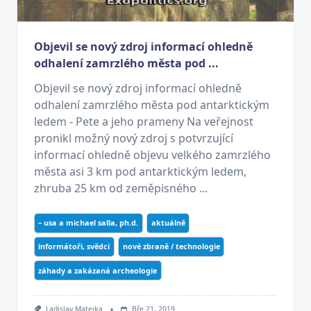
Objevil se nový zdroj informací ohledně
odhalení zamrzlého města pod ...
Objevil se nový zdroj informací ohledně
odhalení zamrzlého města pod antarktickým
ledem - Pete a jeho prameny Na veřejnost
pronikl možný nový zdroj s potvrzující
informací ohledně objevu velkého zamrzlého
města asi 3 km pod antarktickým ledem,
zhruba 25 km od zeměpisného ...
– usa a michael salla, ph.d.
aktuálně
informátoři, svědci
nové zbraně / technologie
záhady a zakázaná archeologie
Ladislav Matejka
Bře 21, 2019