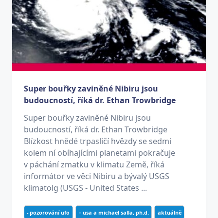
Super bouřky zaviněné Nibiru jsou
budoucností, říká dr. Ethan Trowbridge
Super bouřky zaviněné Nibiru jsou
budoucností, říká dr. Ethan Trowbridge
Blízkost hnědé trpasličí hvězdy se sedmi
kolem ní obíhajícími planetami pokračuje
v páchání zmatku v klimatu Země, říká
informátor ve věci Nibiru a bývalý USGS
klimatolg (USGS - United States ...
- pozorování ufo
– usa a michael salla, ph.d.
aktuálně