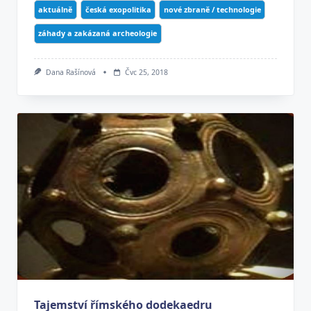
aktuálně
česká exopolitika
nové zbraně / technologie
záhady a zakázaná archeologie
Dana Rašínová
Čvc 25, 2018
Tajemství římského dodekaedru