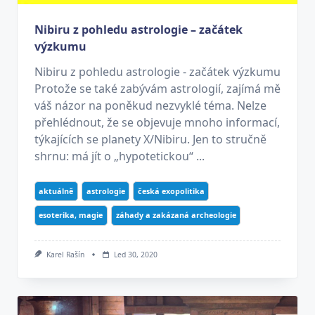
Nibiru z pohledu astrologie – začátek
výzkumu
Nibiru z pohledu astrologie - začátek výzkumu
Protože se také zabývám astrologií, zajímá mě
váš názor na poněkud nezvyklé téma. Nelze
přehlédnout, že se objevuje mnoho informací,
týkajících se planety X/Nibiru. Jen to stručně
shrnu: má jít o „hypotetickou“ ...
aktuálně
astrologie
česká exopolitika
esoterika, magie
záhady a zakázaná archeologie
Karel Rašín
Led 30, 2020