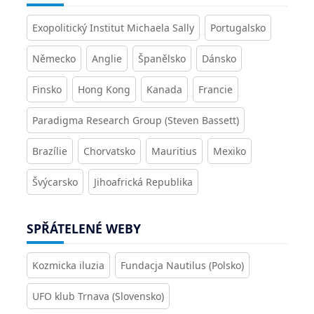
Exopolitický Institut Michaela Sally
Portugalsko
Německo
Anglie
Španělsko
Dánsko
Finsko
Hong Kong
Kanada
Francie
Paradigma Research Group (Steven Bassett)
Brazílie
Chorvatsko
Mauritius
Mexiko
Švýcarsko
Jihoafrická Republika
SPŘÁTELENÉ WEBY
Kozmicka iluzia
Fundacja Nautilus (Polsko)
UFO klub Trnava (Slovensko)