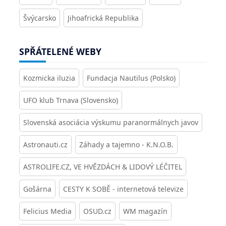
Švýcarsko
Jihoafrická Republika
SPŘÁTELENÉ WEBY
Kozmicka iluzia
Fundacja Nautilus (Polsko)
UFO klub Trnava (Slovensko)
Slovenská asociácia výskumu paranormálnych javov
Astronauti.cz
Záhady a tajemno - K.N.O.B.
ASTROLIFE.CZ, VE HVĚZDÁCH & LIDOVÝ LÉČITEL
Gošárna
CESTY K SOBĚ - internetová televize
Felicius Media
OSUD.cz
WM magazín