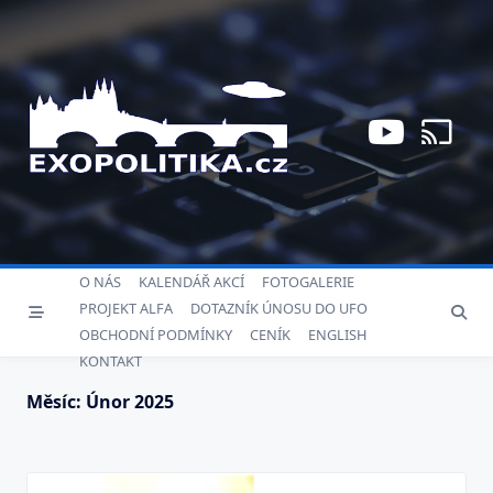
Skip
to
content
O NÁS
KALENDÁŘ AKCÍ
FOTOGALERIE
PROJEKT ALFA
DOTAZNÍK ÚNOSU DO UFO
OBCHODNÍ PODMÍNKY
CENÍK
ENGLISH
KONTAKT
Měsíc:
Únor 2025