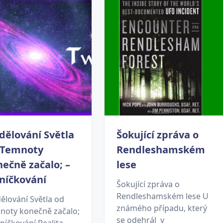
dělování Světla
Šokující zpráva o
 Temnoty
Rendleshamském
ečně začalo; –
lese
níčkování
Šokující zpráva o
Rendleshamském lese U
ělování Světla od
známého případu, který
noty konečně začalo;
se odehrál v
uníčkování Realita