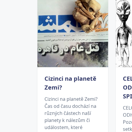
Cizinci na planetě
CE
Zemi?
OD
SP
Cizinci na planetě Zemi?
Čas od času dochází na
CEL
různých částech naší
ODH
planety k nálezům či
Poz
událostem, které
setk