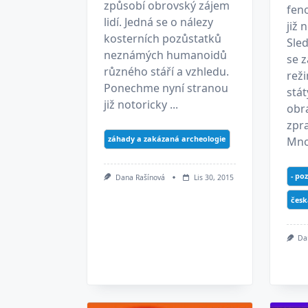
způsobí obrovský zájem
fen
lidí. Jedná se o nálezy
již
kosterních pozůstatků
Sle
neznámých humanoidů
se z
různého stáří a vzhledu.
rež
Ponechme nyní stranou
stát
již notoricky ...
obr
zpra
záhady a zakázaná archeologie
Mnoh
- po
Dana Rašínová
Lis 30, 2015
česk
Da