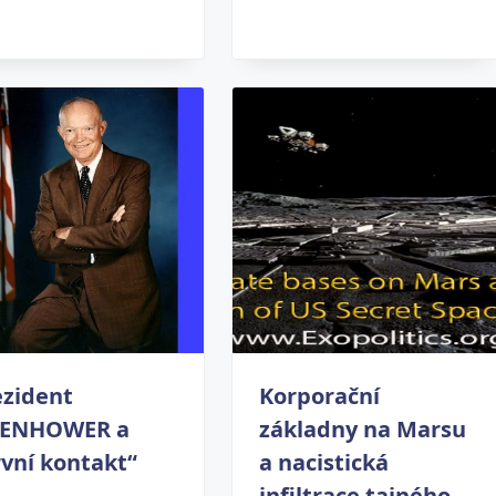
ezident
Korporační
SENHOWER a
základny na Marsu
vní kontakt“
a nacistická
infiltrace tajného