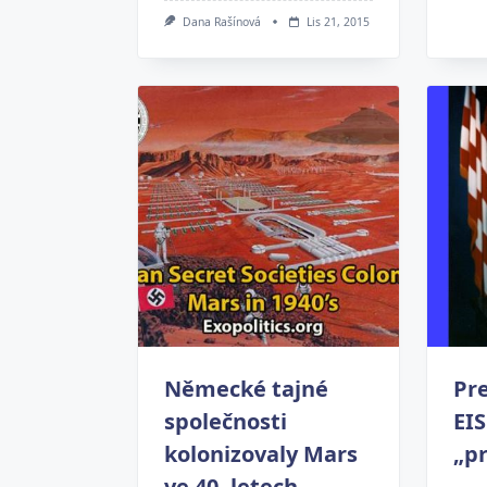
Dana Rašínová
Lis 21, 2015
Německé tajné
Pr
společnosti
EI
kolonizovaly Mars
„pr
ve 40. letech