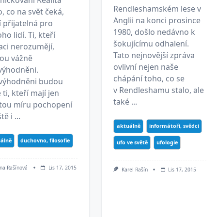
Rendleshamském lese v
, co na svět čeká,
Anglii na konci prosince
 přijatelná pro
1980, došlo nedávno k
o lidí. Ti, kteří
šokujícímu odhalení.
aci nerozumějí,
Tato nejnovější zpráva
ou vážně
ovlivní nejen naše
výhodněni.
chápání toho, co se
výhodněni budou
v Rendleshamu stalo, ale
 ti, kteří mají jen
také ...
itou míru pochopení
tě i ...
aktuálně
informátoři, svědci
álně
duchovno, filosofie
ufo ve světě
ufologie
na Rašínová
Lis 17, 2015
Karel Rašín
Lis 17, 2015