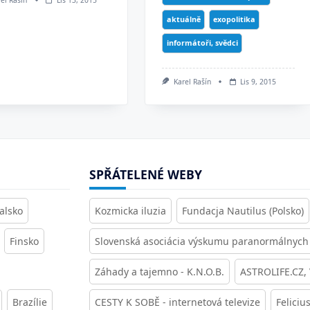
aktuálně
exopolitika
informátoři, svědci
Karel Rašín
Lis 9, 2015
SPŘÁTELENÉ WEBY
alsko
Kozmicka iluzia
Fundacja Nautilus (Polsko)
Finsko
Slovenská asociácia výskumu paranormálnych 
Záhady a tajemno - K.N.O.B.
ASTROLIFE.CZ,
Brazílie
CESTY K SOBĚ - internetová televize
Feliciu