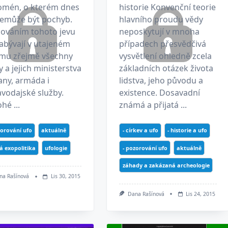
omén, o kterém dnes
historie Konvenční teorie
 nemůže být pochyb.
hlavního proudu vědy
dováním tohoto jevu
neposkytují v mnoha
abývají v utajeném
případech přesvědčivá
imu zřejmě všechny
vysvětlení ohledně zcela
y a jejich ministerstva
základních otázek života
any, armáda i
lidstva, jeho původu a
vodajské služby.
existence. Dosavadní
é ...
známá a přijatá ...
zorování ufo
aktuálně
- církev a ufo
- historie a ufo
á exopolitika
ufologie
- pozorování ufo
aktuálně
záhady a zakázaná archeologie
na Rašínová
Lis 30, 2015
Dana Rašínová
Lis 24, 2015