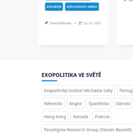
aktuálně
informátoři, svědci
Dana Rašínová
Lis 13, 2015
EXOPOLITIKA VE SVĚTĚ
Exopolitický Institut Michaela Sally
Portug
Německo
Anglie
Španělsko
Dánsko
Hong Kong
Kanada
Francie
Paradigma Research Group (Steven Bassett)