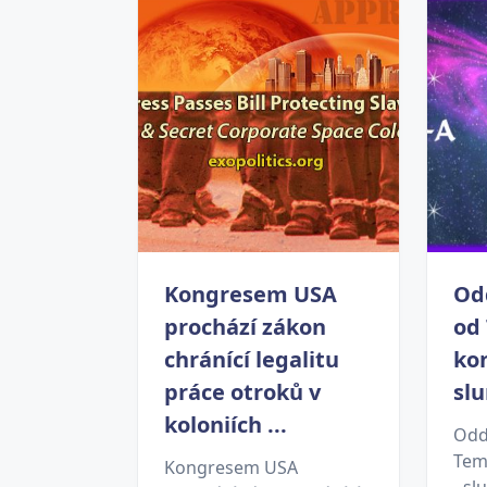
Kongresem USA
Od
prochází zákon
od
chránící legalitu
kon
práce otroků v
slu
koloniích ...
Odd
Tem
Kongresem USA
- sl