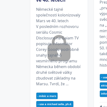
Pre
„prv
Německé tajné
výp
společnosti kolonizovaly
svě
Mars ve 40. letech
na „
V posledním rozhovoru
mim
seriálu Cosmic
ten 
Disclosure na Gaiam TV
pom
popisuje informátor
50. 
Corey Goode podrobně
také
snahy tajného
mno
vesmírného programu
hist
Německa během období
druhé světové války
– us
zbudovat základny na
Marsu. Tvrdí, že ...
aktu
info
- měsíc a mars
– usa a michael salla, ph.d.
Ka