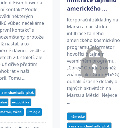
zident Eisenhower a
amerického ...
ní kontakt“ Podle
ovědí některých
Korporační základny na
dků vůbec nečekáme
Marsu a nacistická
první kontakt“ s
infiltrace tajného
ozemšťany, protože
amerického kosmického
již nastal, a to
programu Informátor
ěrně dávno - ve 40. a
hovořící o tajném
letech 20. století, ale
vesmírném programu,
 už dříve předtím
„Corey“ Goode (rovněž
hokrát v naší
známý jako GoodETxSG),
orii. Tomu ...
odhalil úžasné detaily o
tajných aktivitách na
a a michael salla, ph.d.
Marsu a Měsíci. Nejvíce
...
álně
exopolitika
rmátoři, svědci
ufologie
- německo
– usa a michael salla, ph.d.
rel Rašín
Lis 13, 2015