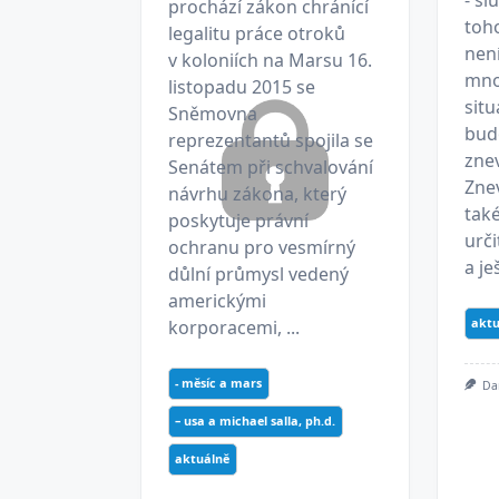
prochází zákon chránící
toho
legalitu práce otroků
není
v koloniích na Marsu 16.
mnoh
listopadu 2015 se
situ
Sněmovna
bud
reprezentantů spojila se
zne
Senátem při schvalování
Zne
návrhu zákona, který
také
poskytuje právní
urč
ochranu pro vesmírný
a ješ
důlní průmysl vedený
americkými
aktu
korporacemi, ...
- měsíc a mars
Da
– usa a michael salla, ph.d.
aktuálně