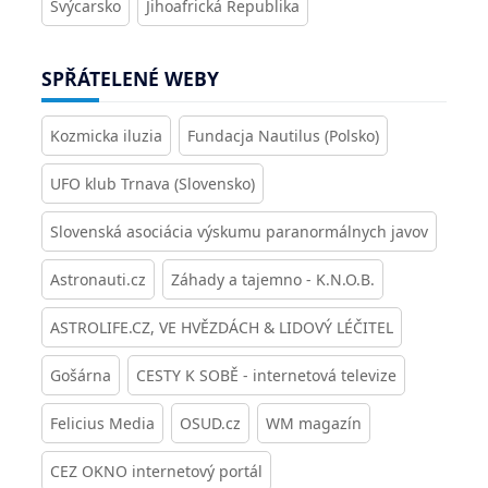
Švýcarsko
Jihoafrická Republika
SPŘÁTELENÉ WEBY
Kozmicka iluzia
Fundacja Nautilus (Polsko)
UFO klub Trnava (Slovensko)
Slovenská asociácia výskumu paranormálnych javov
Astronauti.cz
Záhady a tajemno - K.N.O.B.
ASTROLIFE.CZ, VE HVĚZDÁCH & LIDOVÝ LÉČITEL
Gošárna
CESTY K SOBĚ - internetová televize
Felicius Media
OSUD.cz
WM magazín
CEZ OKNO internetový portál