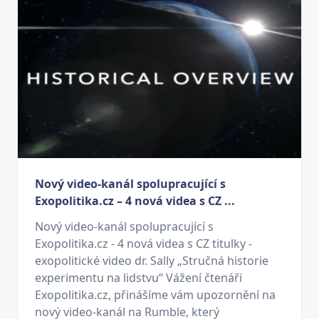
Nový video-kanál spolupracující s
Exopolitika.cz – 4 nová videa s CZ ...
Nový video-kanál spolupracující s
Exopolitika.cz - 4 nová videa s CZ titulky -
exopolitické video dr. Sally „Stručná historie
experimentu na lidstvu“ Vážení čtenáři
Exopolitika.cz, přinášíme vám upozornění na
nový video-kanál na Rumble, který