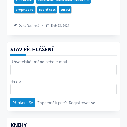
projekt alfa
společnost
zdraví
Dana Rašínová
Dub 23, 2021
STAV PŘIHLÁŠENÍ
Uživatelské jméno nebo e-mail
Heslo
Zapomněli jste?
Registrovat se
KNIHY