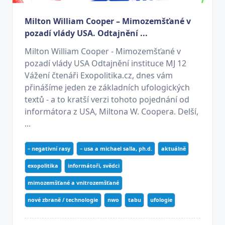
Milton William Cooper – Mimozemšťané v
pozadí vlády USA. Odtajnění ...
Milton William Cooper - Mimozemšťané v
pozadí vlády USA Odtajnění instituce MJ 12
Vážení čtenáři Exopolitika.cz, dnes vám
přinášíme jeden ze základních ufologických
textů - a to kratší verzi tohoto pojednání od
informátora z USA, Miltona W. Coopera. Delší,
...
– negativní rasy
– usa a michael salla, ph.d.
aktuálně
exopolitika
informátoři, svědci
mimozemšťané a vnitrozemšťané
nové zbraně / technologie
nwo
tabu
ufologie