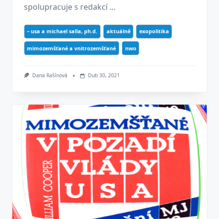
spolupracuje s redakcí ...
– usa a michael salla, ph.d.
aktuálně
exopolitika
mimozemšťané a vnitrozemšťané
nwo
Dana Rašínová
Dub 30, 2021