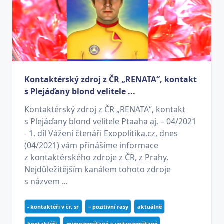
Kontaktérský zdroj z ČR „RENATA“, kontakt
s Plejáďany blond velitele ...
Kontaktérský zdroj z ČR „RENATA“, kontakt
s Plejáďany blond velitele Ptaaha aj. – 04/2021
- 1. díl Vážení čtenáři Exopolitika.cz, dnes
(04/2021) vám přinášíme informace
z kontaktérského zdroje z ČR, z Prahy.
Nejdůležitějším kanálem tohoto zdroje
s názvem ...
- kontaktéři v čr, sr
– pozitivní rasy
aktuálně
kontaktéři
mimozemšťané a vnitrozemšťané