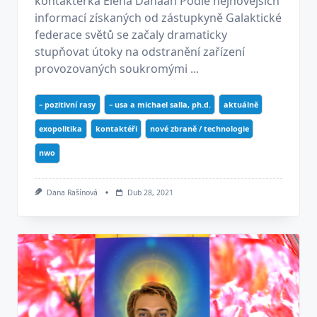
kontaktérka Elena Danaan Podle nejnovějších
informací získaných od zástupkyně Galaktické
federace světů se začaly dramaticky
stupňovat útoky na odstranění zařízení
provozovaných soukromými ...
– pozitivní rasy
– usa a michael salla, ph.d.
aktuálně
exopolitika
kontaktéři
nové zbraně / technologie
nwo
Dana Rašínová
Dub 28, 2021