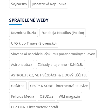
Švýcarsko
Jihoafrická Republika
SPŘÁTELENÉ WEBY
Kozmicka iluzia
Fundacja Nautilus (Polsko)
UFO klub Trnava (Slovensko)
Slovenská asociácia výskumu paranormálnych javov
Astronauti.cz
Záhady a tajemno - K.N.O.B.
ASTROLIFE.CZ, VE HVĚZDÁCH & LIDOVÝ LÉČITEL
Gošárna
CESTY K SOBĚ - internetová televize
Felicius Media
OSUD.cz
WM magazín
CEZ OKNO internetový portál