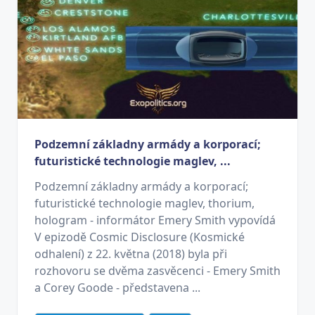
Podzemní základny armády a korporací;
futuristické technologie maglev, ...
Podzemní základny armády a korporací;
futuristické technologie maglev, thorium,
hologram - informátor Emery Smith vypovídá
V epizodě Cosmic Disclosure (Kosmické
odhalení) z 22. května (2018) byla při
rozhovoru se dvěma zasvěcenci - Emery Smith
a Corey Goode - představena ...