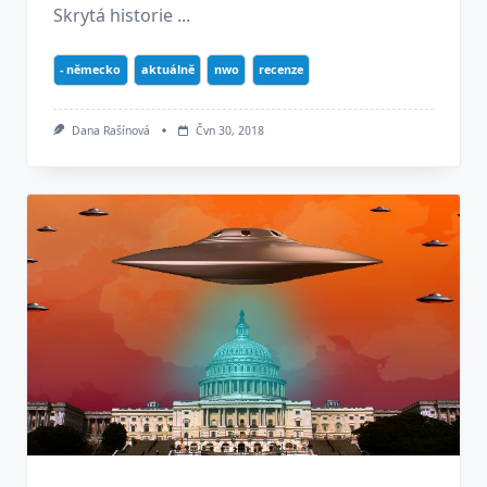
Skrytá historie ...
- německo
aktuálně
nwo
recenze
Dana Rašínová
Čvn 30, 2018