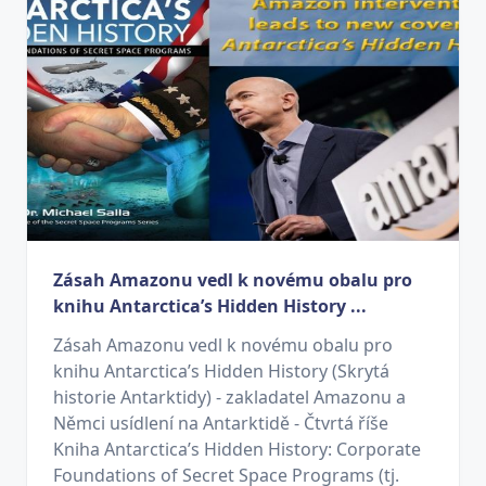
Zásah Amazonu vedl k novému obalu pro
knihu Antarctica’s Hidden History ...
Zásah Amazonu vedl k novému obalu pro
knihu Antarctica’s Hidden History (Skrytá
historie Antarktidy) - zakladatel Amazonu a
Němci usídlení na Antarktidě - Čtvrtá říše
Kniha Antarctica’s Hidden History: Corporate
Foundations of Secret Space Programs (tj.