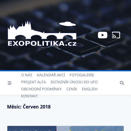
Skip
to
content
O NÁS
KALENDÁŘ AKCÍ
FOTOGALERIE
PROJEKT ALFA
DOTAZNÍK ÚNOSU DO UFO
OBCHODNÍ PODMÍNKY
CENÍK
ENGLISH
KONTAKT
Měsíc:
Červen 2018