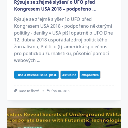
Rýsuje se zřejmě slyšení o UFO před
Kongresem USA 2018 – podpořeno ...
Rýsuje se zřejmě slyšení o UFO před
Kongresem USA 2018 - podpořeno některými
politiky - deníky v USA píší opatrně o UFO Dne
12. dubna 2018 uspořádal zdroj politického
žurnalismu, Politico (tj. americká společnost
pro politickou žurnalistiku, působící pomocí
webových ...
– usa a michael salla, ph.d.
aktuálně
exopolitika
Dana Rašínová
Čvn 18, 2018