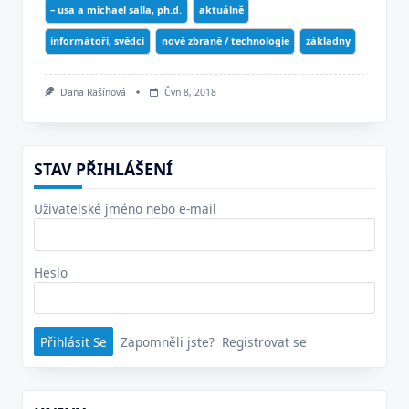
– usa a michael salla, ph.d.
aktuálně
informátoři, svědci
nové zbraně / technologie
základny
Dana Rašínová
Čvn 8, 2018
STAV PŘIHLÁŠENÍ
Uživatelské jméno nebo e-mail
Heslo
Zapomněli jste?
Registrovat se