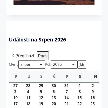
Události na Srpen 2026
Předchozí
Dnes
Měsíc
Rok
P
Ú
S
Č
P
S
N
Nedě
Pondělí
Úterý
Středa
Čtvrtek
Pátek
Sobota
27
27.
28
28.
29
29.
30
30.
31
31.
1
1.
2
2.
3
3.
7.
4
4.
7.
5
5.
7.
6
6.
7.
7
7.
7.
8
8.
8.
9
8.
9.
10
8.
2026
10.
11
8.
2026
11.
12
8.
2026
12.
13
8.
2026
13.
14
8.
2026
14.
15
2026
8.
15.
16
2026
8.
16.
17
2026
8.
17.
18
2026
8.
18.
19
2026
8.
19.
20
2026
8.
20.
21
2026
8.
21.
22
2026
8.
22.
23
2026
8.
23.