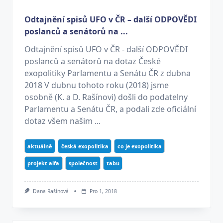
Odtajnění spisů UFO v ČR – další ODPOVĚDI
poslanců a senátorů na ...
Odtajnění spisů UFO v ČR - další ODPOVĚDI
poslanců a senátorů na dotaz České
exopolitiky Parlamentu a Senátu ČR z dubna
2018 V dubnu tohoto roku (2018) jsme
osobně (K. a D. Rašínovi) došli do podatelny
Parlamentu a Senátu ČR, a podali zde oficiální
dotaz všem našim ...
aktuálně
česká exopolitika
co je exopolitika
projekt alfa
společnost
tabu
Dana Rašínová
Pro 1, 2018