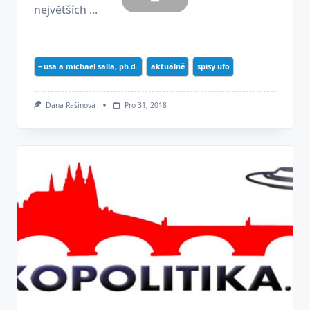
největších ...
– usa a michael salla, ph.d.
aktuálně
spisy ufo
Dana Rašínová
Pro 31, 2018