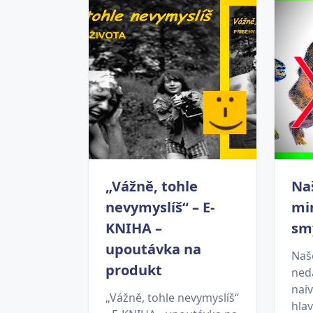
„Vážně, tohle
Naš
nevymyslíš“ – E-
mi
KNIHA –
sm
upoutávka na
Naše
produkt
ned
nai
„Vážně, tohle nevymyslíš“
hla