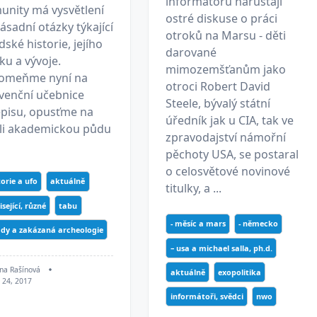
informátorů narůstají
unity má vysvětlení
ostré diskuse o práci
ásadní otázky týkající
otroků na Marsu - děti
idské historie, jejího
darované
ku a vývoje.
mimozemšťanům jako
omeňme nyní na
otroci Robert David
venční učebnice
Steele, bývalý státní
episu, opusťme na
úředník jak u CIA, tak ve
íli akademickou půdu
zpravodajství námořní
pěchoty USA, se postaral
o celosvětové novinové
torie a ufo
aktuálně
titulky, a ...
isející, různé
tabu
- měsíc a mars
- německo
dy a zakázaná archeologie
– usa a michael salla, ph.d.
na Rašínová
aktuálně
exopolitika
 24, 2017
informátoři, svědci
nwo