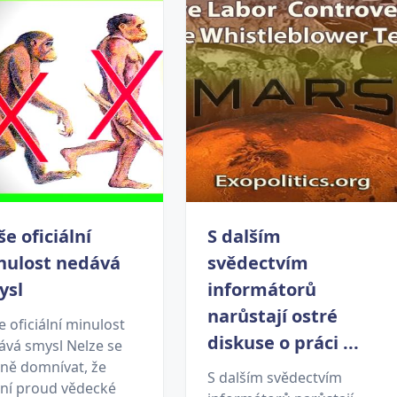
e oficiální
S dalším
nulost nedává
svědectvím
ysl
informátorů
narůstají ostré
 oficiální minulost
diskuse o práci ...
ává smysl Nelze se
vně domnívat, že
S dalším svědectvím
vní proud vědecké