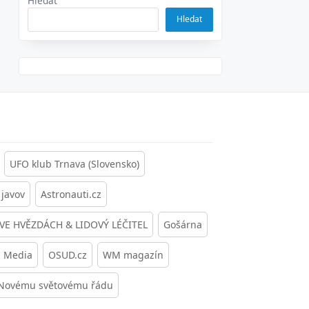
Hledat
Hledat
UFO klub Trnava (Slovensko)
javov
Astronauti.cz
 VE HVĚZDÁCH & LIDOVÝ LÉČITEL
Gošárna
s Media
OSUD.cz
WM magazín
 Novému světovému řádu