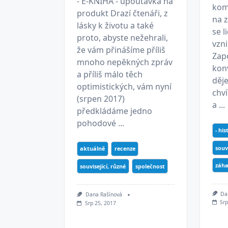
- E-KNIHA - upoutávka na
kom
produkt Drazí čtenáři, z
na z
lásky k životu a také
se l
proto, abyste nežehrali,
vzni
že vám přinášíme příliš
Zap
mnoho nepěkných zpráv
kon
a příliš málo těch
děj
optimistických, vám nyní
chv
(srpen 2017)
a ...
předkládáme jedno
pohodové ...
- his
souv
aktuálně
recenze
záha
související, různé
společnost
Da
Dana Rašínová
Srp
Srp 25, 2017