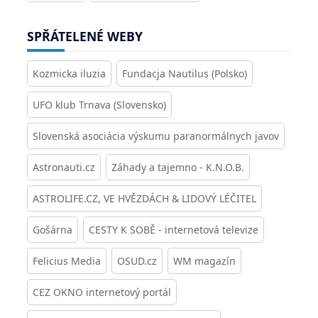
SPŘÁTELENÉ WEBY
Kozmicka iluzia
Fundacja Nautilus (Polsko)
UFO klub Trnava (Slovensko)
Slovenská asociácia výskumu paranormálnych javov
Astronauti.cz
Záhady a tajemno - K.N.O.B.
ASTROLIFE.CZ, VE HVĚZDÁCH & LIDOVÝ LÉČITEL
Gošárna
CESTY K SOBĚ - internetová televize
Felicius Media
OSUD.cz
WM magazín
CEZ OKNO internetový portál