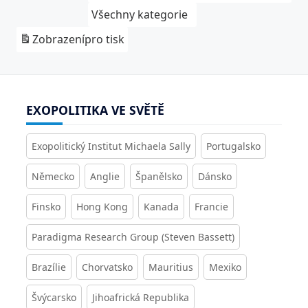
Všechny kategorie
Zobrazení
pro tisk
EXOPOLITIKA VE SVĚTĚ
Exopolitický Institut Michaela Sally
Portugalsko
Německo
Anglie
Španělsko
Dánsko
Finsko
Hong Kong
Kanada
Francie
Paradigma Research Group (Steven Bassett)
Brazílie
Chorvatsko
Mauritius
Mexiko
Švýcarsko
Jihoafrická Republika