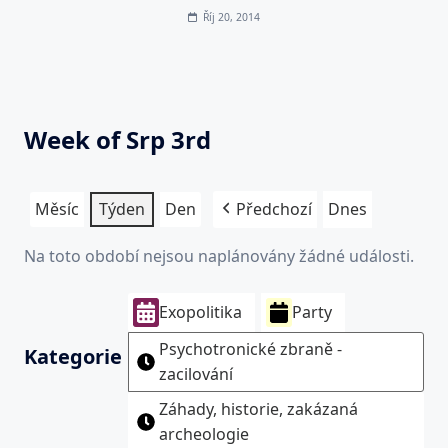
Říj 20, 2014
Week of Srp 3rd
Měsíc
Týden
Den
Předchozí
Dnes
Na toto období nejsou naplánovány žádné události.
Exopolitika
Party
Psychotronické zbraně -
Kategorie
zacilování
Záhady, historie, zakázaná
archeologie