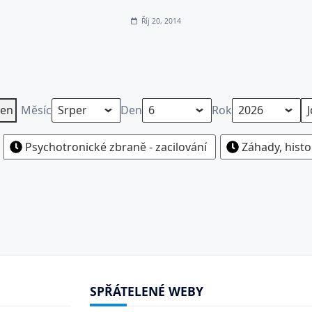
Říj 20, 2014
en
Měsíc
Den
Rok
Psychotronické zbraně - zacilování
Záhady, histo
SPŘÁTELENÉ WEBY