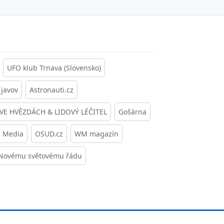
UFO klub Trnava (Slovensko)
javov
Astronauti.cz
 VE HVĚZDÁCH & LIDOVÝ LÉČITEL
Gošárna
s Media
OSUD.cz
WM magazín
 Novému světovému řádu