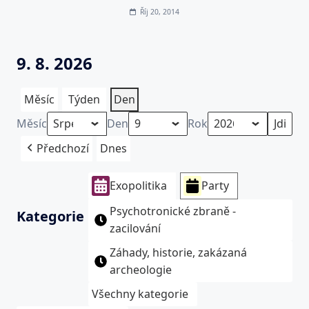
Říj 20, 2014
9. 8. 2026
Měsíc
Týden
Den
Měsíc
Den
Rok
Předchozí
Dnes
Exopolitika
Party
Psychotronické zbraně -
Kategorie
zacilování
Záhady, historie, zakázaná
archeologie
Všechny kategorie