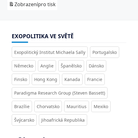
Zobrazení
pro tisk
EXOPOLITIKA VE SVĚTĚ
Exopolitický Institut Michaela Sally
Portugalsko
Německo
Anglie
Španělsko
Dánsko
Finsko
Hong Kong
Kanada
Francie
Paradigma Research Group (Steven Bassett)
Brazílie
Chorvatsko
Mauritius
Mexiko
Švýcarsko
Jihoafrická Republika