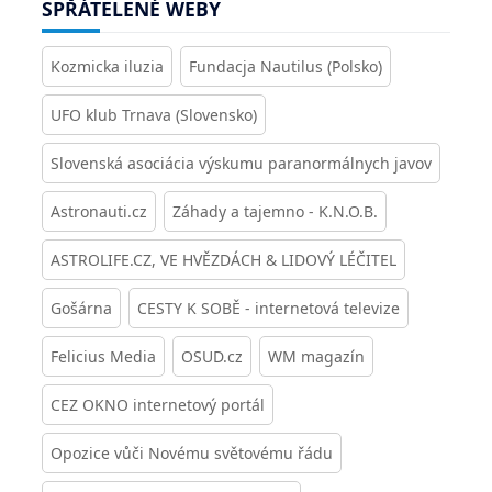
SPŘÁTELENÉ WEBY
Kozmicka iluzia
Fundacja Nautilus (Polsko)
UFO klub Trnava (Slovensko)
Slovenská asociácia výskumu paranormálnych javov
Astronauti.cz
Záhady a tajemno - K.N.O.B.
ASTROLIFE.CZ, VE HVĚZDÁCH & LIDOVÝ LÉČITEL
Gošárna
CESTY K SOBĚ - internetová televize
Felicius Media
OSUD.cz
WM magazín
CEZ OKNO internetový portál
Opozice vůči Novému světovému řádu