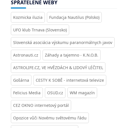
SPŘÁTELENÉ WEBY
Kozmicka iluzia
Fundacja Nautilus (Polsko)
UFO klub Trnava (Slovensko)
Slovenská asociácia výskumu paranormálnych javov
Astronauti.cz
Záhady a tajemno - K.N.O.B.
ASTROLIFE.CZ, VE HVĚZDÁCH & LIDOVÝ LÉČITEL
Gošárna
CESTY K SOBĚ - internetová televize
Felicius Media
OSUD.cz
WM magazín
CEZ OKNO internetový portál
Opozice vůči Novému světovému řádu