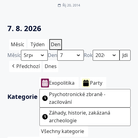
Říj 20, 2014
7. 8. 2026
Měsíc
Týden
Den
Měsíc
Den
Rok
Předchozí
Dnes
Exopolitika
Party
Psychotronické zbraně -
Kategorie
zacilování
Záhady, historie, zakázaná
archeologie
Všechny kategorie