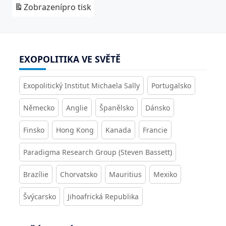
Zobrazení
pro tisk
EXOPOLITIKA VE SVĚTĚ
Exopolitický Institut Michaela Sally
Portugalsko
Německo
Anglie
Španělsko
Dánsko
Finsko
Hong Kong
Kanada
Francie
Paradigma Research Group (Steven Bassett)
Brazílie
Chorvatsko
Mauritius
Mexiko
Švýcarsko
Jihoafrická Republika