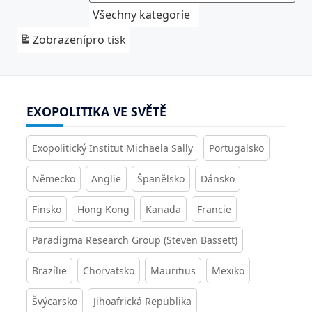
Všechny kategorie
Zobrazení
pro tisk
EXOPOLITIKA VE SVĚTĚ
Exopolitický Institut Michaela Sally
Portugalsko
Německo
Anglie
Španělsko
Dánsko
Finsko
Hong Kong
Kanada
Francie
Paradigma Research Group (Steven Bassett)
Brazílie
Chorvatsko
Mauritius
Mexiko
Švýcarsko
Jihoafrická Republika