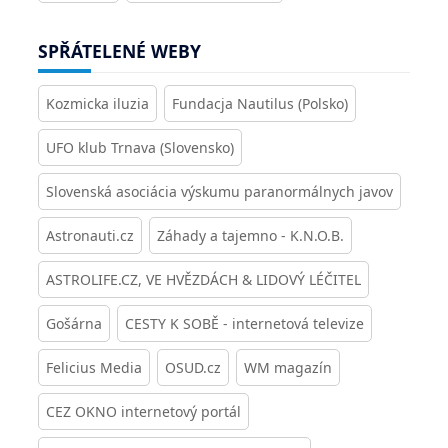
SPŘÁTELENÉ WEBY
Kozmicka iluzia
Fundacja Nautilus (Polsko)
UFO klub Trnava (Slovensko)
Slovenská asociácia výskumu paranormálnych javov
Astronauti.cz
Záhady a tajemno - K.N.O.B.
ASTROLIFE.CZ, VE HVĚZDÁCH & LIDOVÝ LÉČITEL
Gošárna
CESTY K SOBĚ - internetová televize
Felicius Media
OSUD.cz
WM magazín
CEZ OKNO internetový portál