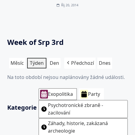
Říj 20, 2014
Week of Srp 3rd
Měsíc
Týden
Den
Předchozí
Dnes
Na toto období nejsou naplánovány žádné události.
Exopolitika
Party
Psychotronické zbraně -
Kategorie
zacilování
Záhady, historie, zakázaná
archeologie