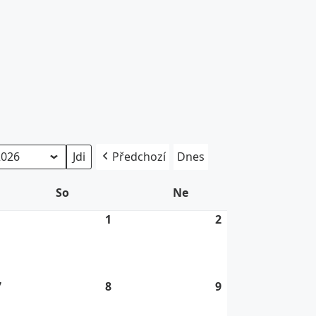
Předchozí
Dnes
So
Sobota
Ne
Neděle
1
31.
1
1.
2
2.
7.
8.
8.
2026
2026
2026
7
7.
8
8.
9
9.
8.
8.
8.