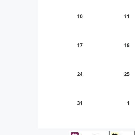
2026
20
10
10.
11
11
8.
8.
2026
20
17
17.
18
18
8.
8.
2026
20
24
24.
25
25
8.
8.
2026
20
31
31.
1
1.
8.
9.
2026
20