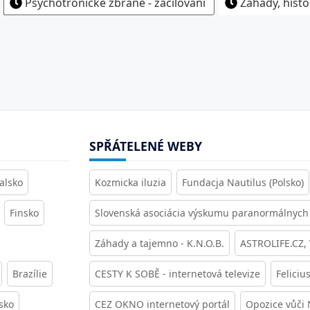
Psychotronické zbraně - zacilování
Záhady, histo
SPŘÁTELENÉ WEBY
alsko
Kozmicka iluzia
Fundacja Nautilus (Polsko)
Finsko
Slovenská asociácia výskumu paranormálnych 
Záhady a tajemno - K.N.O.B.
ASTROLIFE.CZ,
Brazílie
CESTY K SOBĚ - internetová televize
Feliciu
sko
CEZ OKNO internetový portál
Opozice vůči