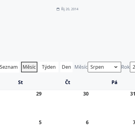
Říj 20, 2014
Seznam
Měsíc
Týden
Den
Měsíc
Rok
St
Středa
Čt
Čtvrtek
Pá
Pátek
.
29
29.
30
30.
3
7.
7.
26
2026
2026
5
5.
6
6.
8.
8.