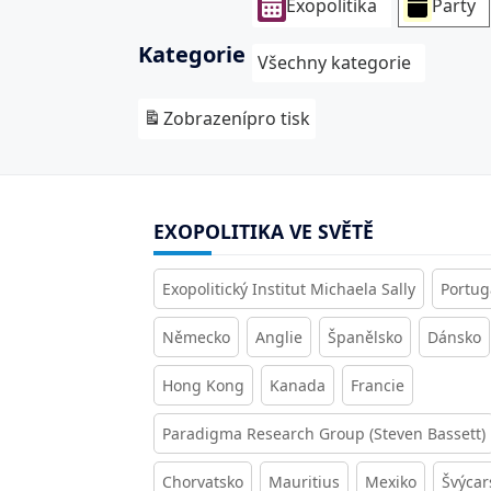
Exopolitika
Party
Kategorie
Všechny kategorie
Zobrazení
pro tisk
EXOPOLITIKA VE SVĚTĚ
Exopolitický Institut Michaela Sally
Portug
Německo
Anglie
Španělsko
Dánsko
Hong Kong
Kanada
Francie
Paradigma Research Group (Steven Bassett)
Chorvatsko
Mauritius
Mexiko
Švýcar