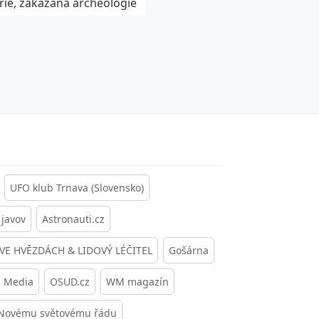
rie, zakázaná archeologie
UFO klub Trnava (Slovensko)
javov
Astronauti.cz
 VE HVĚZDÁCH & LIDOVÝ LÉČITEL
Gošárna
s Media
OSUD.cz
WM magazín
 Novému světovému řádu