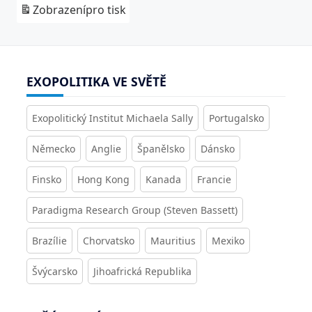
Zobrazení
pro tisk
EXOPOLITIKA VE SVĚTĚ
Exopolitický Institut Michaela Sally
Portugalsko
Německo
Anglie
Španělsko
Dánsko
Finsko
Hong Kong
Kanada
Francie
Paradigma Research Group (Steven Bassett)
Brazílie
Chorvatsko
Mauritius
Mexiko
Švýcarsko
Jihoafrická Republika