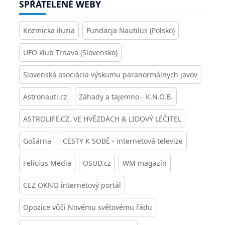
SPŘÁTELENÉ WEBY
Kozmicka iluzia
Fundacja Nautilus (Polsko)
UFO klub Trnava (Slovensko)
Slovenská asociácia výskumu paranormálnych javov
Astronauti.cz
Záhady a tajemno - K.N.O.B.
ASTROLIFE.CZ, VE HVĚZDÁCH & LIDOVÝ LÉČITEL
Gošárna
CESTY K SOBĚ - internetová televize
Felicius Media
OSUD.cz
WM magazín
CEZ OKNO internetový portál
Opozice vůči Novému světovému řádu