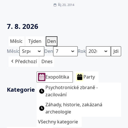
Říj 20, 2014
7. 8. 2026
Měsíc
Týden
Den
Měsíc
Den
Rok
Předchozí
Dnes
Exopolitika
Party
Psychotronické zbraně -
Kategorie
zacilování
Záhady, historie, zakázaná
archeologie
Všechny kategorie