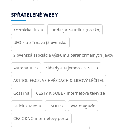
SPŘÁTELENÉ WEBY
Kozmicka iluzia
Fundacja Nautilus (Polsko)
UFO klub Trnava (Slovensko)
Slovenská asociácia výskumu paranormálnych javov
Astronauti.cz
Záhady a tajemno - K.N.O.B.
ASTROLIFE.CZ, VE HVĚZDÁCH & LIDOVÝ LÉČITEL
Gošárna
CESTY K SOBĚ - internetová televize
Felicius Media
OSUD.cz
WM magazín
CEZ OKNO internetový portál