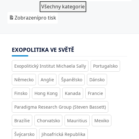
Všechny kategorie
Zobrazení
pro tisk
EXOPOLITIKA VE SVĚTĚ
Exopolitický Institut Michaela Sally
Portugalsko
Německo
Anglie
Španělsko
Dánsko
Finsko
Hong Kong
Kanada
Francie
Paradigma Research Group (Steven Bassett)
Brazílie
Chorvatsko
Mauritius
Mexiko
Švýcarsko
Jihoafrická Republika