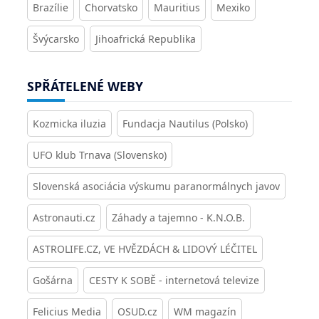
Brazílie
Chorvatsko
Mauritius
Mexiko
Švýcarsko
Jihoafrická Republika
SPŘÁTELENÉ WEBY
Kozmicka iluzia
Fundacja Nautilus (Polsko)
UFO klub Trnava (Slovensko)
Slovenská asociácia výskumu paranormálnych javov
Astronauti.cz
Záhady a tajemno - K.N.O.B.
ASTROLIFE.CZ, VE HVĚZDÁCH & LIDOVÝ LÉČITEL
Gošárna
CESTY K SOBĚ - internetová televize
Felicius Media
OSUD.cz
WM magazín