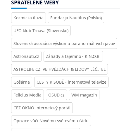
SPŘÁTELENÉ WEBY
Kozmicka iluzia
Fundacja Nautilus (Polsko)
UFO klub Trnava (Slovensko)
Slovenská asociácia výskumu paranormálnych javov
Astronauti.cz
Záhady a tajemno - K.N.O.B.
ASTROLIFE.CZ, VE HVĚZDÁCH & LIDOVÝ LÉČITEL
Gošárna
CESTY K SOBĚ - internetová televize
Felicius Media
OSUD.cz
WM magazín
CEZ OKNO internetový portál
Opozice vůči Novému světovému řádu