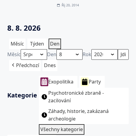
Říj 20, 2014
8. 8. 2026
Měsíc
Týden
Den
Měsíc
Den
Rok
Předchozí
Dnes
Exopolitika
Party
Psychotronické zbraně -
Kategorie
zacilování
Záhady, historie, zakázaná
archeologie
Všechny kategorie