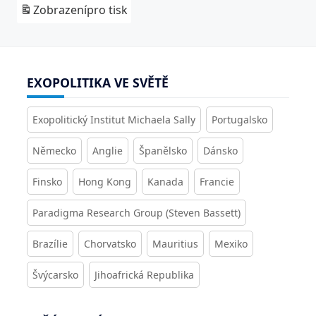
Zobrazení
pro tisk
EXOPOLITIKA VE SVĚTĚ
Exopolitický Institut Michaela Sally
Portugalsko
Německo
Anglie
Španělsko
Dánsko
Finsko
Hong Kong
Kanada
Francie
Paradigma Research Group (Steven Bassett)
Brazílie
Chorvatsko
Mauritius
Mexiko
Švýcarsko
Jihoafrická Republika