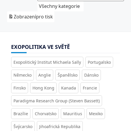
Všechny kategorie
Zobrazení
pro tisk
EXOPOLITIKA VE SVĚTĚ
Exopolitický Institut Michaela Sally
Portugalsko
Německo
Anglie
Španělsko
Dánsko
Finsko
Hong Kong
Kanada
Francie
Paradigma Research Group (Steven Bassett)
Brazílie
Chorvatsko
Mauritius
Mexiko
Švýcarsko
Jihoafrická Republika