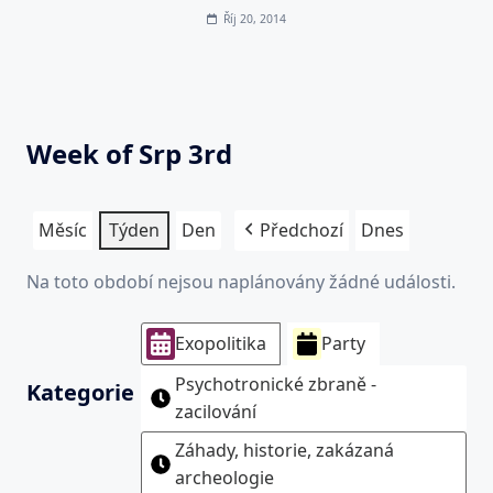
Říj 20, 2014
Week of Srp 3rd
Měsíc
Týden
Den
Předchozí
Dnes
Na toto období nejsou naplánovány žádné události.
Exopolitika
Party
Psychotronické zbraně -
Kategorie
zacilování
Záhady, historie, zakázaná
archeologie