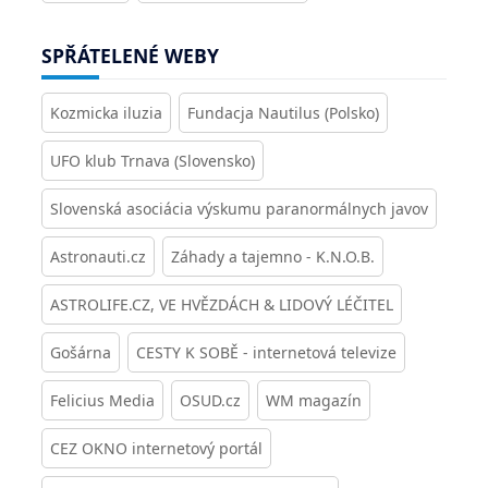
SPŘÁTELENÉ WEBY
Kozmicka iluzia
Fundacja Nautilus (Polsko)
UFO klub Trnava (Slovensko)
Slovenská asociácia výskumu paranormálnych javov
Astronauti.cz
Záhady a tajemno - K.N.O.B.
ASTROLIFE.CZ, VE HVĚZDÁCH & LIDOVÝ LÉČITEL
Gošárna
CESTY K SOBĚ - internetová televize
Felicius Media
OSUD.cz
WM magazín
CEZ OKNO internetový portál