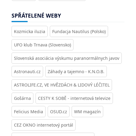
SPŘÁTELENÉ WEBY
Kozmicka iluzia
Fundacja Nautilus (Polsko)
UFO klub Trnava (Slovensko)
Slovenská asociácia výskumu paranormálnych javov
Astronauti.cz
Záhady a tajemno - K.N.O.B.
ASTROLIFE.CZ, VE HVĚZDÁCH & LIDOVÝ LÉČITEL
Gošárna
CESTY K SOBĚ - internetová televize
Felicius Media
OSUD.cz
WM magazín
CEZ OKNO internetový portál