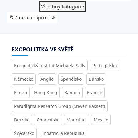
Všechny kategorie
Zobrazení
pro tisk
EXOPOLITIKA VE SVĚTĚ
Exopolitický Institut Michaela Sally
Portugalsko
Německo
Anglie
Španělsko
Dánsko
Finsko
Hong Kong
Kanada
Francie
Paradigma Research Group (Steven Bassett)
Brazílie
Chorvatsko
Mauritius
Mexiko
Švýcarsko
Jihoafrická Republika