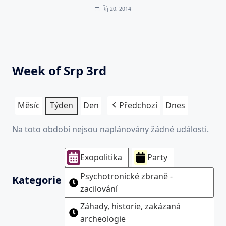
Říj 20, 2014
Week of Srp 3rd
Měsíc
Týden
Den
Předchozí
Dnes
Na toto období nejsou naplánovány žádné události.
Exopolitika
Party
Psychotronické zbraně -
Kategorie
zacilování
Záhady, historie, zakázaná
archeologie