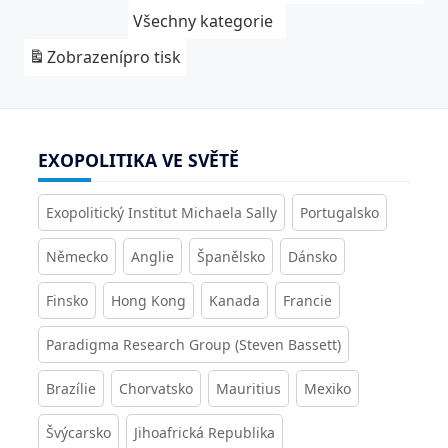
Všechny kategorie
Zobrazení
pro tisk
EXOPOLITIKA VE SVĚTĚ
Exopolitický Institut Michaela Sally
Portugalsko
Německo
Anglie
Španělsko
Dánsko
Finsko
Hong Kong
Kanada
Francie
Paradigma Research Group (Steven Bassett)
Brazílie
Chorvatsko
Mauritius
Mexiko
Švýcarsko
Jihoafrická Republika