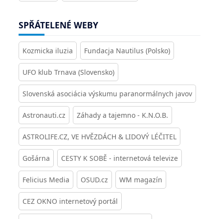
SPŘÁTELENÉ WEBY
Kozmicka iluzia
Fundacja Nautilus (Polsko)
UFO klub Trnava (Slovensko)
Slovenská asociácia výskumu paranormálnych javov
Astronauti.cz
Záhady a tajemno - K.N.O.B.
ASTROLIFE.CZ, VE HVĚZDÁCH & LIDOVÝ LÉČITEL
Gošárna
CESTY K SOBĚ - internetová televize
Felicius Media
OSUD.cz
WM magazín
CEZ OKNO internetový portál