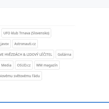
UFO klub Trnava (Slovensko)
javov
Astronauti.cz
 VE HVĚZDÁCH & LIDOVÝ LÉČITEL
Gošárna
s Media
OSUD.cz
WM magazín
 Novému světovému řádu