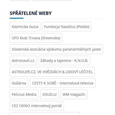
SPŘÁTELENÉ WEBY
Kozmicka iluzia
Fundacja Nautilus (Polsko)
UFO klub Trnava (Slovensko)
Slovenská asociácia výskumu paranormálnych javov
Astronauti.cz
Záhady a tajemno - K.N.O.B.
ASTROLIFE.CZ, VE HVĚZDÁCH & LIDOVÝ LÉČITEL
Gošárna
CESTY K SOBĚ - internetová televize
Felicius Media
OSUD.cz
WM magazín
CEZ OKNO internetový portál