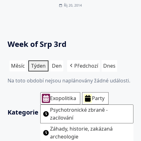
Říj 20, 2014
Week of Srp 3rd
Měsíc
Týden
Den
Předchozí
Dnes
Na toto období nejsou naplánovány žádné události.
Exopolitika
Party
Psychotronické zbraně -
Kategorie
zacilování
Záhady, historie, zakázaná
archeologie