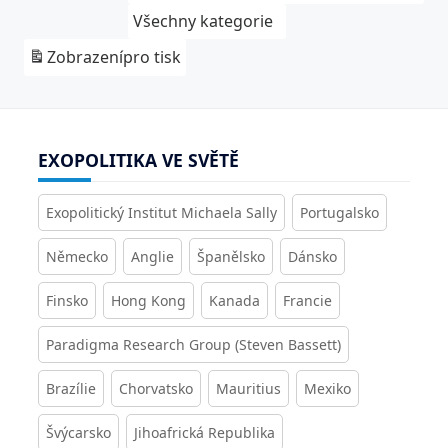
Všechny kategorie
Zobrazení
pro tisk
EXOPOLITIKA VE SVĚTĚ
Exopolitický Institut Michaela Sally
Portugalsko
Německo
Anglie
Španělsko
Dánsko
Finsko
Hong Kong
Kanada
Francie
Paradigma Research Group (Steven Bassett)
Brazílie
Chorvatsko
Mauritius
Mexiko
Švýcarsko
Jihoafrická Republika