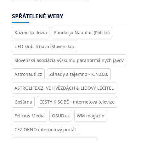
SPŘÁTELENÉ WEBY
Kozmicka iluzia
Fundacja Nautilus (Polsko)
UFO klub Trnava (Slovensko)
Slovenská asociácia výskumu paranormálnych javov
Astronauti.cz
Záhady a tajemno - K.N.O.B.
ASTROLIFE.CZ, VE HVĚZDÁCH & LIDOVÝ LÉČITEL
Gošárna
CESTY K SOBĚ - internetová televize
Felicius Media
OSUD.cz
WM magazín
CEZ OKNO internetový portál