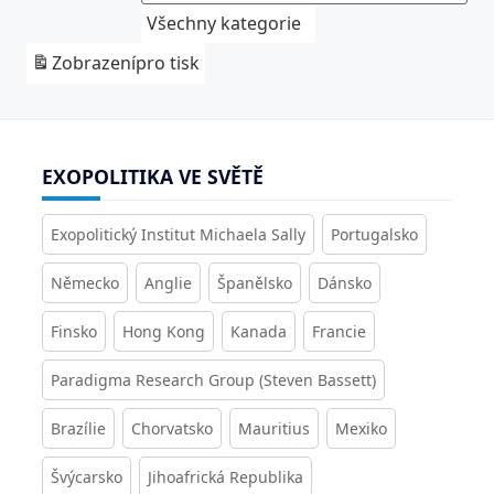
Všechny kategorie
Zobrazení
pro tisk
EXOPOLITIKA VE SVĚTĚ
Exopolitický Institut Michaela Sally
Portugalsko
Německo
Anglie
Španělsko
Dánsko
Finsko
Hong Kong
Kanada
Francie
Paradigma Research Group (Steven Bassett)
Brazílie
Chorvatsko
Mauritius
Mexiko
Švýcarsko
Jihoafrická Republika