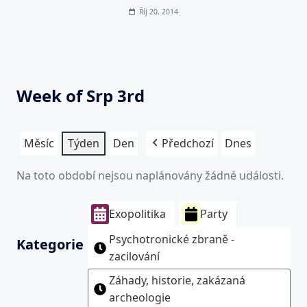
Říj 20, 2014
Week of Srp 3rd
Měsíc
Týden
Den
Předchozí
Dnes
Na toto období nejsou naplánovány žádné události.
Exopolitika
Party
Psychotronické zbraně -
Kategorie
zacilování
Záhady, historie, zakázaná
archeologie