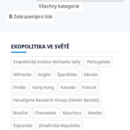
Všechny kategorie
Zobrazení
pro tisk
EXOPOLITIKA VE SVĚTĚ
Exopolitický Institut Michaela Sally
Portugalsko
Německo
Anglie
Španělsko
Dánsko
Finsko
Hong Kong
Kanada
Francie
Paradigma Research Group (Steven Bassett)
Brazílie
Chorvatsko
Mauritius
Mexiko
Švýcarsko
Jihoafrická Republika