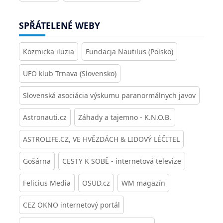
SPŘÁTELENÉ WEBY
Kozmicka iluzia
Fundacja Nautilus (Polsko)
UFO klub Trnava (Slovensko)
Slovenská asociácia výskumu paranormálnych javov
Astronauti.cz
Záhady a tajemno - K.N.O.B.
ASTROLIFE.CZ, VE HVĚZDÁCH & LIDOVÝ LÉČITEL
Gošárna
CESTY K SOBĚ - internetová televize
Felicius Media
OSUD.cz
WM magazín
CEZ OKNO internetový portál