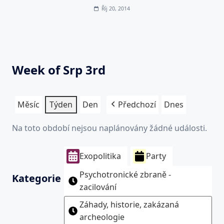
Říj 20, 2014
Week of Srp 3rd
Měsíc
Týden
Den
Předchozí
Dnes
Na toto období nejsou naplánovány žádné události.
Exopolitika
Party
Psychotronické zbraně -
Kategorie
zacilování
Záhady, historie, zakázaná
archeologie