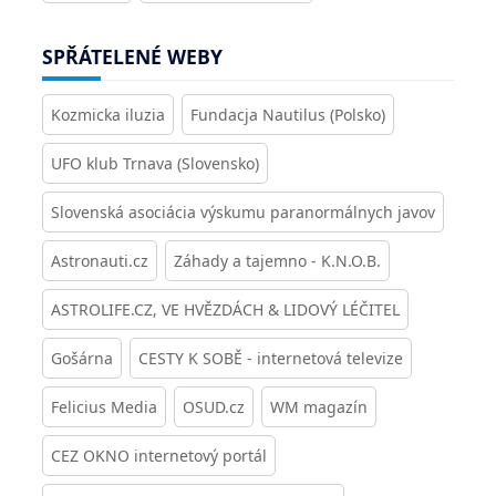
SPŘÁTELENÉ WEBY
Kozmicka iluzia
Fundacja Nautilus (Polsko)
UFO klub Trnava (Slovensko)
Slovenská asociácia výskumu paranormálnych javov
Astronauti.cz
Záhady a tajemno - K.N.O.B.
ASTROLIFE.CZ, VE HVĚZDÁCH & LIDOVÝ LÉČITEL
Gošárna
CESTY K SOBĚ - internetová televize
Felicius Media
OSUD.cz
WM magazín
CEZ OKNO internetový portál