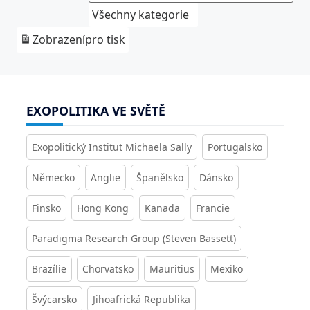
Všechny kategorie
Zobrazení
pro tisk
EXOPOLITIKA VE SVĚTĚ
Exopolitický Institut Michaela Sally
Portugalsko
Německo
Anglie
Španělsko
Dánsko
Finsko
Hong Kong
Kanada
Francie
Paradigma Research Group (Steven Bassett)
Brazílie
Chorvatsko
Mauritius
Mexiko
Švýcarsko
Jihoafrická Republika