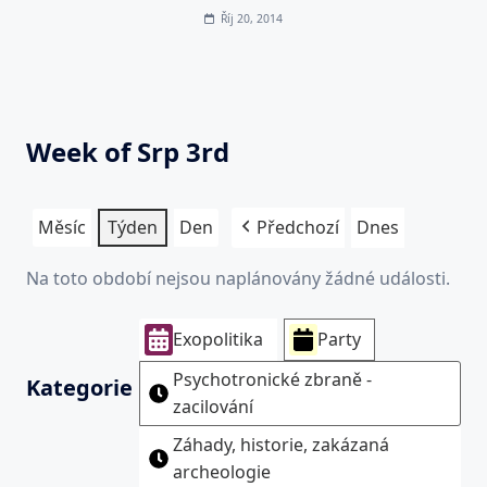
Říj 20, 2014
Week of Srp 3rd
Měsíc
Týden
Den
Předchozí
Dnes
Na toto období nejsou naplánovány žádné události.
Exopolitika
Party
Psychotronické zbraně -
Kategorie
zacilování
Záhady, historie, zakázaná
archeologie