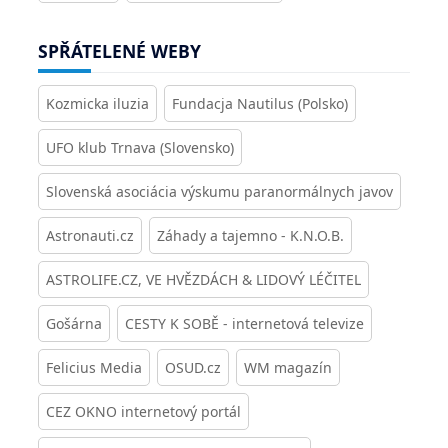
SPŘÁTELENÉ WEBY
Kozmicka iluzia
Fundacja Nautilus (Polsko)
UFO klub Trnava (Slovensko)
Slovenská asociácia výskumu paranormálnych javov
Astronauti.cz
Záhady a tajemno - K.N.O.B.
ASTROLIFE.CZ, VE HVĚZDÁCH & LIDOVÝ LÉČITEL
Gošárna
CESTY K SOBĚ - internetová televize
Felicius Media
OSUD.cz
WM magazín
CEZ OKNO internetový portál