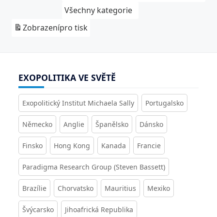
Všechny kategorie
Zobrazení
pro tisk
EXOPOLITIKA VE SVĚTĚ
Exopolitický Institut Michaela Sally
Portugalsko
Německo
Anglie
Španělsko
Dánsko
Finsko
Hong Kong
Kanada
Francie
Paradigma Research Group (Steven Bassett)
Brazílie
Chorvatsko
Mauritius
Mexiko
Švýcarsko
Jihoafrická Republika