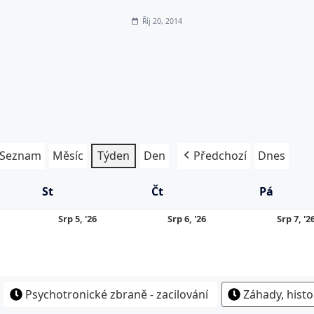
Říj 20, 2014
Seznam
Měsíc
Týden
Den
Předchozí
Dnes
St
Středa
Čt
Čtvrtek
Pá
Pátek
5.
6.
Srp 5, '26
Srp 6, '26
Srp 7, '2
8.
8.
26
2026
2026
Psychotronické zbraně - zacilování
Záhady, histo