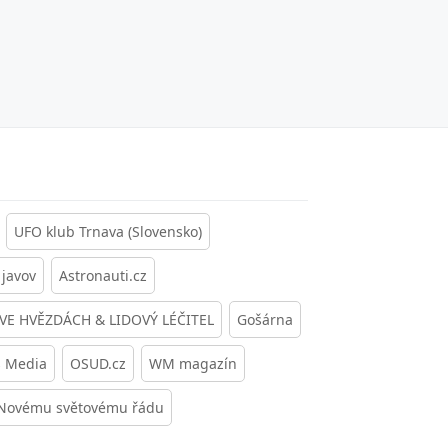
UFO klub Trnava (Slovensko)
javov
Astronauti.cz
 VE HVĚZDÁCH & LIDOVÝ LÉČITEL
Gošárna
s Media
OSUD.cz
WM magazín
 Novému světovému řádu