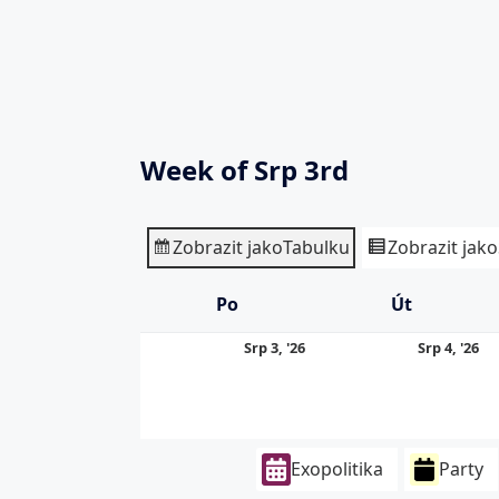
Week of Srp 3rd
Zobrazit jako
Tabulku
Zobrazit jako
Po
Pondělí
Út
Úterý
3.
4.
Srp 3, '26
Srp 4, '26
8.
8.
2026
20
Exopolitika
Party