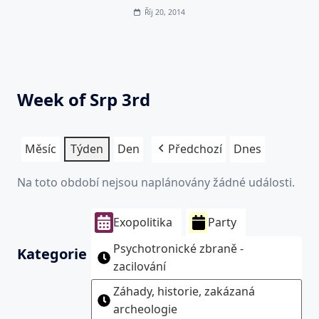
Říj 20, 2014
Week of Srp 3rd
Měsíc
Týden
Den
Předchozí
Dnes
Na toto období nejsou naplánovány žádné události.
Exopolitika
Party
Psychotronické zbraně -
Kategorie
zacilování
Záhady, historie, zakázaná
archeologie