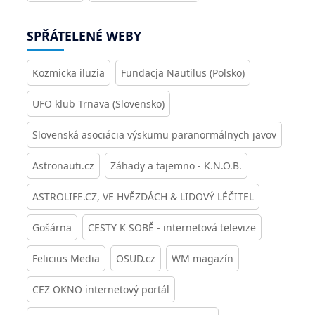
SPŘÁTELENÉ WEBY
Kozmicka iluzia
Fundacja Nautilus (Polsko)
UFO klub Trnava (Slovensko)
Slovenská asociácia výskumu paranormálnych javov
Astronauti.cz
Záhady a tajemno - K.N.O.B.
ASTROLIFE.CZ, VE HVĚZDÁCH & LIDOVÝ LÉČITEL
Gošárna
CESTY K SOBĚ - internetová televize
Felicius Media
OSUD.cz
WM magazín
CEZ OKNO internetový portál