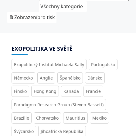
Všechny kategorie
Zobrazení
pro tisk
EXOPOLITIKA VE SVĚTĚ
Exopolitický Institut Michaela Sally
Portugalsko
Německo
Anglie
Španělsko
Dánsko
Finsko
Hong Kong
Kanada
Francie
Paradigma Research Group (Steven Bassett)
Brazílie
Chorvatsko
Mauritius
Mexiko
Švýcarsko
Jihoafrická Republika