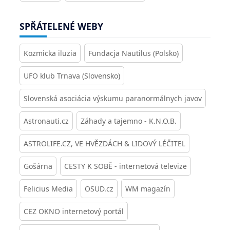
SPŘÁTELENÉ WEBY
Kozmicka iluzia
Fundacja Nautilus (Polsko)
UFO klub Trnava (Slovensko)
Slovenská asociácia výskumu paranormálnych javov
Astronauti.cz
Záhady a tajemno - K.N.O.B.
ASTROLIFE.CZ, VE HVĚZDÁCH & LIDOVÝ LÉČITEL
Gošárna
CESTY K SOBĚ - internetová televize
Felicius Media
OSUD.cz
WM magazín
CEZ OKNO internetový portál