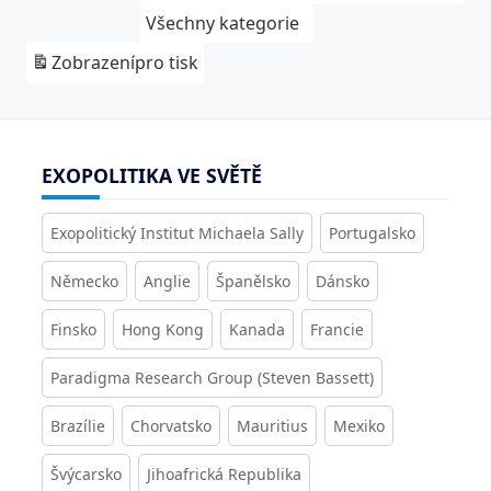
Všechny kategorie
Zobrazení
pro tisk
EXOPOLITIKA VE SVĚTĚ
Exopolitický Institut Michaela Sally
Portugalsko
Německo
Anglie
Španělsko
Dánsko
Finsko
Hong Kong
Kanada
Francie
Paradigma Research Group (Steven Bassett)
Brazílie
Chorvatsko
Mauritius
Mexiko
Švýcarsko
Jihoafrická Republika