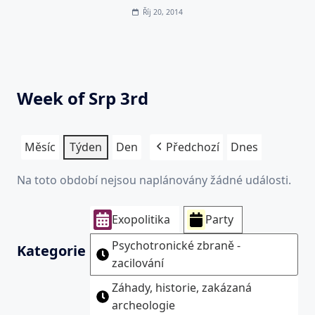
Říj 20, 2014
Week of Srp 3rd
Měsíc
Týden
Den
Předchozí
Dnes
Na toto období nejsou naplánovány žádné události.
Exopolitika
Party
Psychotronické zbraně -
Kategorie
zacilování
Záhady, historie, zakázaná
archeologie