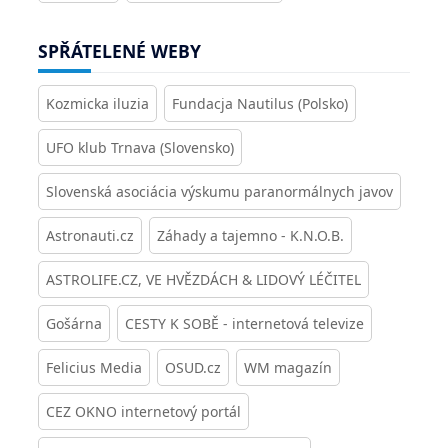
SPŘÁTELENÉ WEBY
Kozmicka iluzia
Fundacja Nautilus (Polsko)
UFO klub Trnava (Slovensko)
Slovenská asociácia výskumu paranormálnych javov
Astronauti.cz
Záhady a tajemno - K.N.O.B.
ASTROLIFE.CZ, VE HVĚZDÁCH & LIDOVÝ LÉČITEL
Gošárna
CESTY K SOBĚ - internetová televize
Felicius Media
OSUD.cz
WM magazín
CEZ OKNO internetový portál