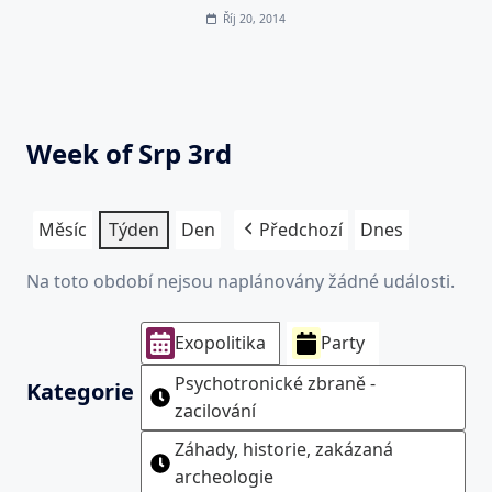
Říj 20, 2014
Week of Srp 3rd
Měsíc
Týden
Den
Předchozí
Dnes
Na toto období nejsou naplánovány žádné události.
Exopolitika
Party
Psychotronické zbraně -
Kategorie
zacilování
Záhady, historie, zakázaná
archeologie