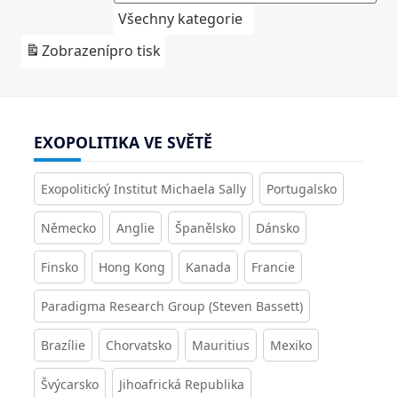
Všechny kategorie
Zobrazení
pro tisk
EXOPOLITIKA VE SVĚTĚ
Exopolitický Institut Michaela Sally
Portugalsko
Německo
Anglie
Španělsko
Dánsko
Finsko
Hong Kong
Kanada
Francie
Paradigma Research Group (Steven Bassett)
Brazílie
Chorvatsko
Mauritius
Mexiko
Švýcarsko
Jihoafrická Republika