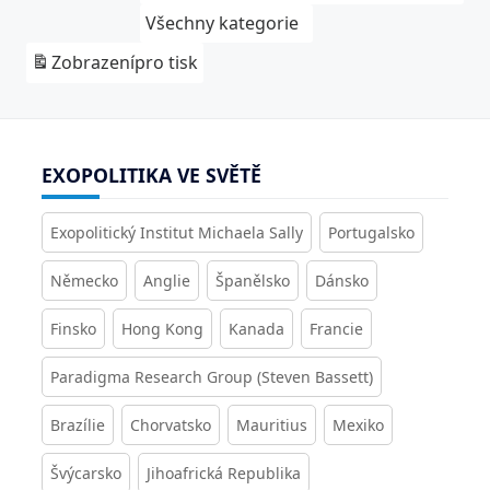
Všechny kategorie
Zobrazení
pro tisk
EXOPOLITIKA VE SVĚTĚ
Exopolitický Institut Michaela Sally
Portugalsko
Německo
Anglie
Španělsko
Dánsko
Finsko
Hong Kong
Kanada
Francie
Paradigma Research Group (Steven Bassett)
Brazílie
Chorvatsko
Mauritius
Mexiko
Švýcarsko
Jihoafrická Republika