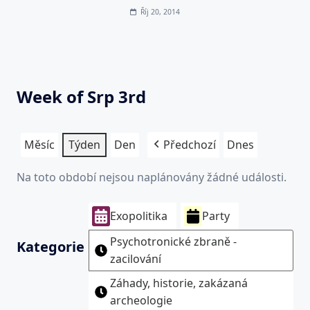
Říj 20, 2014
Week of Srp 3rd
Měsíc
Týden
Den
Předchozí
Dnes
Na toto období nejsou naplánovány žádné události.
Exopolitika
Party
Psychotronické zbraně -
Kategorie
zacilování
Záhady, historie, zakázaná
archeologie