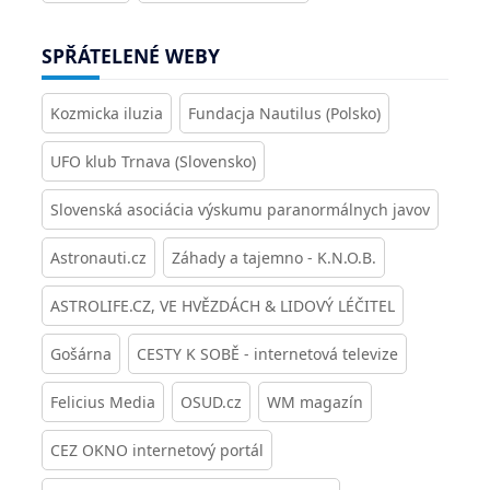
SPŘÁTELENÉ WEBY
Kozmicka iluzia
Fundacja Nautilus (Polsko)
UFO klub Trnava (Slovensko)
Slovenská asociácia výskumu paranormálnych javov
Astronauti.cz
Záhady a tajemno - K.N.O.B.
ASTROLIFE.CZ, VE HVĚZDÁCH & LIDOVÝ LÉČITEL
Gošárna
CESTY K SOBĚ - internetová televize
Felicius Media
OSUD.cz
WM magazín
CEZ OKNO internetový portál