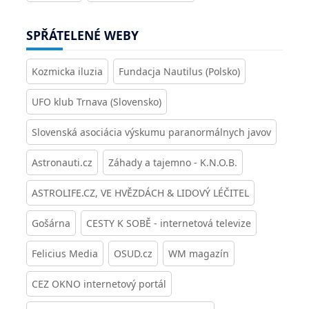
SPŘÁTELENÉ WEBY
Kozmicka iluzia
Fundacja Nautilus (Polsko)
UFO klub Trnava (Slovensko)
Slovenská asociácia výskumu paranormálnych javov
Astronauti.cz
Záhady a tajemno - K.N.O.B.
ASTROLIFE.CZ, VE HVĚZDÁCH & LIDOVÝ LÉČITEL
Gošárna
CESTY K SOBĚ - internetová televize
Felicius Media
OSUD.cz
WM magazín
CEZ OKNO internetový portál