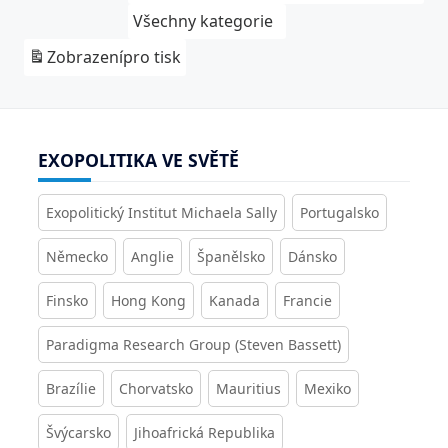
Všechny kategorie
Zobrazení
pro tisk
EXOPOLITIKA VE SVĚTĚ
Exopolitický Institut Michaela Sally
Portugalsko
Německo
Anglie
Španělsko
Dánsko
Finsko
Hong Kong
Kanada
Francie
Paradigma Research Group (Steven Bassett)
Brazílie
Chorvatsko
Mauritius
Mexiko
Švýcarsko
Jihoafrická Republika