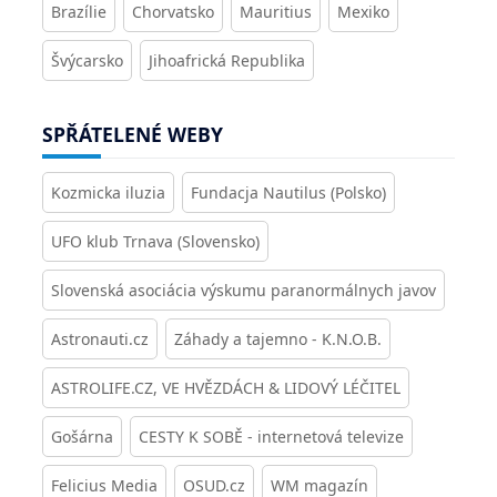
Brazílie
Chorvatsko
Mauritius
Mexiko
Švýcarsko
Jihoafrická Republika
SPŘÁTELENÉ WEBY
Kozmicka iluzia
Fundacja Nautilus (Polsko)
UFO klub Trnava (Slovensko)
Slovenská asociácia výskumu paranormálnych javov
Astronauti.cz
Záhady a tajemno - K.N.O.B.
ASTROLIFE.CZ, VE HVĚZDÁCH & LIDOVÝ LÉČITEL
Gošárna
CESTY K SOBĚ - internetová televize
Felicius Media
OSUD.cz
WM magazín