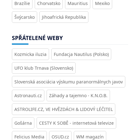
Brazílie
Chorvatsko
Mauritius
Mexiko
Švýcarsko
Jihoafrická Republika
SPŘÁTELENÉ WEBY
Kozmicka iluzia
Fundacja Nautilus (Polsko)
UFO klub Trnava (Slovensko)
Slovenská asociácia výskumu paranormálnych javov
Astronauti.cz
Záhady a tajemno - K.N.O.B.
ASTROLIFE.CZ, VE HVĚZDÁCH & LIDOVÝ LÉČITEL
Gošárna
CESTY K SOBĚ - internetová televize
Felicius Media
OSUD.cz
WM magazín