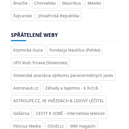
Brazílie
Chorvatsko
Mauritius
Mexiko
Švýcarsko
Jihoafrická Republika
SPŘÁTELENÉ WEBY
Kozmicka iluzia
Fundacja Nautilus (Polsko)
UFO klub Trnava (Slovensko)
Slovenská asociácia výskumu paranormálnych javov
Astronauti.cz
Záhady a tajemno - K.N.O.B.
ASTROLIFE.CZ, VE HVĚZDÁCH & LIDOVÝ LÉČITEL
Gošárna
CESTY K SOBĚ - internetová televize
Felicius Media
OSUD.cz
WM magazín