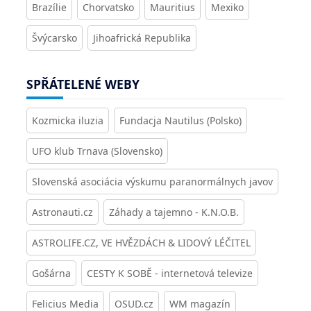
Brazílie
Chorvatsko
Mauritius
Mexiko
Švýcarsko
Jihoafrická Republika
SPŘÁTELENÉ WEBY
Kozmicka iluzia
Fundacja Nautilus (Polsko)
UFO klub Trnava (Slovensko)
Slovenská asociácia výskumu paranormálnych javov
Astronauti.cz
Záhady a tajemno - K.N.O.B.
ASTROLIFE.CZ, VE HVĚZDÁCH & LIDOVÝ LÉČITEL
Gošárna
CESTY K SOBĚ - internetová televize
Felicius Media
OSUD.cz
WM magazín