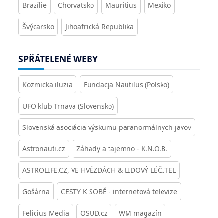
Brazílie
Chorvatsko
Mauritius
Mexiko
Švýcarsko
Jihoafrická Republika
SPŘÁTELENÉ WEBY
Kozmicka iluzia
Fundacja Nautilus (Polsko)
UFO klub Trnava (Slovensko)
Slovenská asociácia výskumu paranormálnych javov
Astronauti.cz
Záhady a tajemno - K.N.O.B.
ASTROLIFE.CZ, VE HVĚZDÁCH & LIDOVÝ LÉČITEL
Gošárna
CESTY K SOBĚ - internetová televize
Felicius Media
OSUD.cz
WM magazín