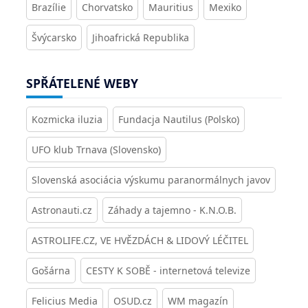
Brazílie
Chorvatsko
Mauritius
Mexiko
Švýcarsko
Jihoafrická Republika
SPŘÁTELENÉ WEBY
Kozmicka iluzia
Fundacja Nautilus (Polsko)
UFO klub Trnava (Slovensko)
Slovenská asociácia výskumu paranormálnych javov
Astronauti.cz
Záhady a tajemno - K.N.O.B.
ASTROLIFE.CZ, VE HVĚZDÁCH & LIDOVÝ LÉČITEL
Gošárna
CESTY K SOBĚ - internetová televize
Felicius Media
OSUD.cz
WM magazín