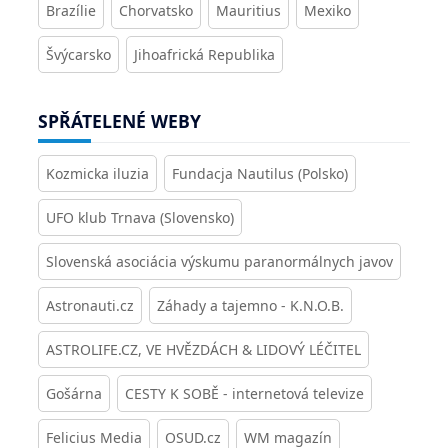
Brazílie
Chorvatsko
Mauritius
Mexiko
Švýcarsko
Jihoafrická Republika
SPŘÁTELENÉ WEBY
Kozmicka iluzia
Fundacja Nautilus (Polsko)
UFO klub Trnava (Slovensko)
Slovenská asociácia výskumu paranormálnych javov
Astronauti.cz
Záhady a tajemno - K.N.O.B.
ASTROLIFE.CZ, VE HVĚZDÁCH & LIDOVÝ LÉČITEL
Gošárna
CESTY K SOBĚ - internetová televize
Felicius Media
OSUD.cz
WM magazín