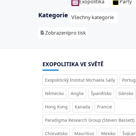
Exopolitika
Party
Kategorie
Všechny kategorie
Zobrazení
pro tisk
EXOPOLITIKA VE SVĚTĚ
Exopolitický Institut Michaela Sally
Portug
Německo
Anglie
Španělsko
Dánsko
Hong Kong
Kanada
Francie
Paradigma Research Group (Steven Bassett)
Chorvatsko
Mauritius
Mexiko
Švýcar