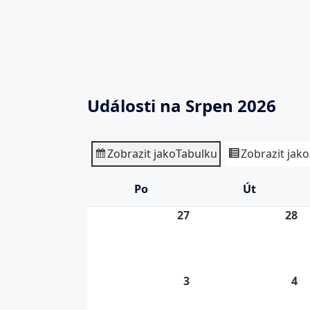
Události na Srpen 2026
Zobrazit jako
Tabulku
Zobrazit jako
Po
Pondělí
Út
Úterý
27
27.
28
28
7.
7.
2026
20
3
3.
4
4.
8.
8.