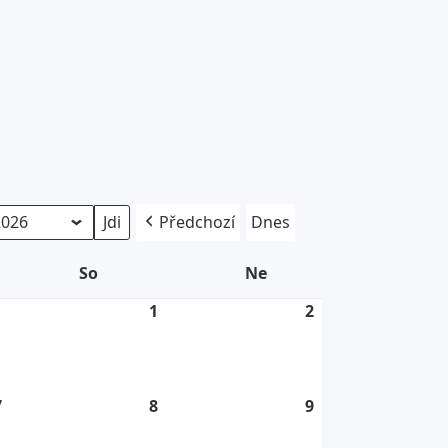
Předchozí
Dnes
So
Sobota
Ne
Neděle
1
31.
1
1.
2
2.
7.
8.
8.
2026
2026
2026
7
7.
8
8.
9
9.
8.
8.
8.