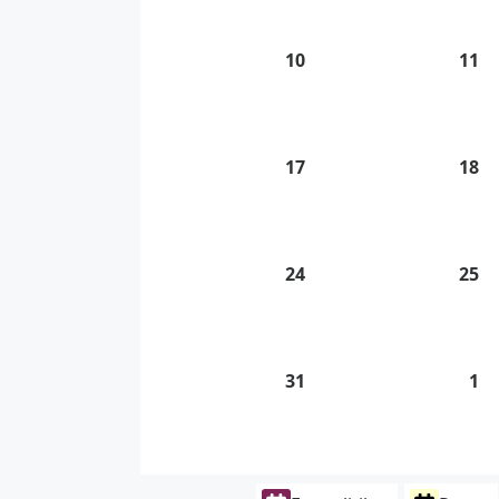
2026
20
10
10.
11
11
8.
8.
2026
20
17
17.
18
18
8.
8.
2026
20
24
24.
25
25
8.
8.
2026
20
31
31.
1
1.
8.
9.
2026
20