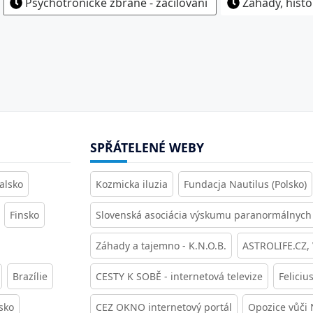
Psychotronické zbraně - zacilování
Záhady, histo
SPŘÁTELENÉ WEBY
alsko
Kozmicka iluzia
Fundacja Nautilus (Polsko)
Finsko
Slovenská asociácia výskumu paranormálnych 
Záhady a tajemno - K.N.O.B.
ASTROLIFE.CZ,
Brazílie
CESTY K SOBĚ - internetová televize
Feliciu
sko
CEZ OKNO internetový portál
Opozice vůči