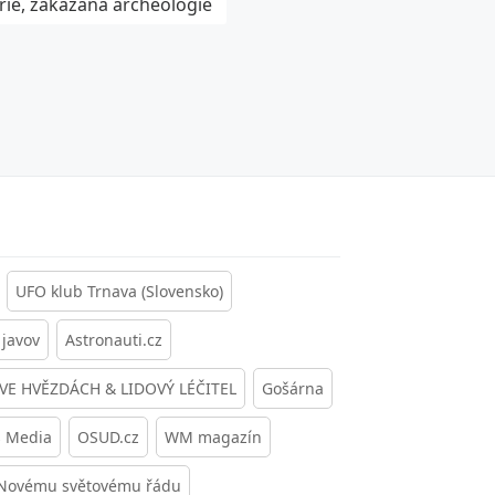
rie, zakázaná archeologie
UFO klub Trnava (Slovensko)
javov
Astronauti.cz
 VE HVĚZDÁCH & LIDOVÝ LÉČITEL
Gošárna
s Media
OSUD.cz
WM magazín
 Novému světovému řádu