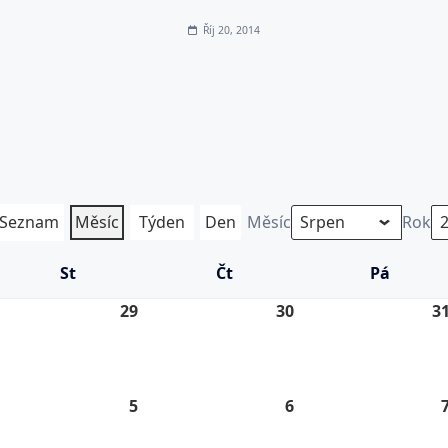
Říj 20, 2014
Seznam
Měsíc
Týden
Den
Měsíc
Rok
St
Středa
Čt
Čtvrtek
Pá
Pátek
.
29
29.
30
30.
3
7.
7.
26
2026
2026
5
5.
6
6.
8.
8.