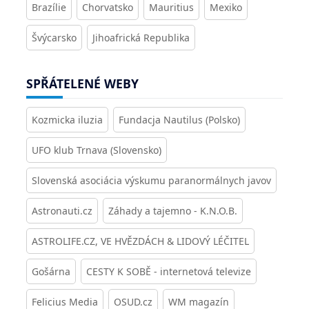
Brazílie
Chorvatsko
Mauritius
Mexiko
Švýcarsko
Jihoafrická Republika
SPŘÁTELENÉ WEBY
Kozmicka iluzia
Fundacja Nautilus (Polsko)
UFO klub Trnava (Slovensko)
Slovenská asociácia výskumu paranormálnych javov
Astronauti.cz
Záhady a tajemno - K.N.O.B.
ASTROLIFE.CZ, VE HVĚZDÁCH & LIDOVÝ LÉČITEL
Gošárna
CESTY K SOBĚ - internetová televize
Felicius Media
OSUD.cz
WM magazín