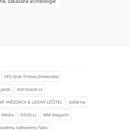
rie, zakázaná archeologie
UFO klub Trnava (Slovensko)
javov
Astronauti.cz
 VE HVĚZDÁCH & LIDOVÝ LÉČITEL
Gošárna
s Media
OSUD.cz
WM magazín
 Novému světovému řádu