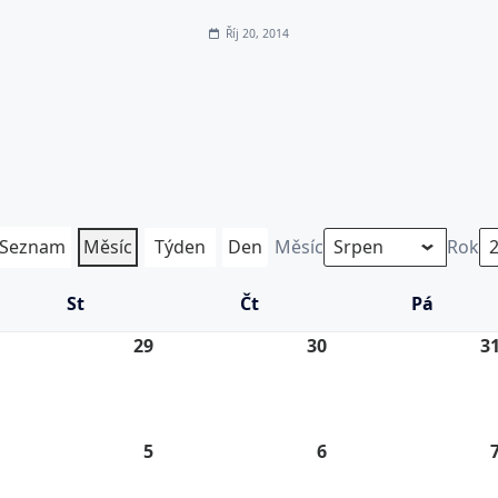
Říj 20, 2014
Seznam
Měsíc
Týden
Den
Měsíc
Rok
St
Středa
Čt
Čtvrtek
Pá
Pátek
.
29
29.
30
30.
3
7.
7.
26
2026
2026
5
5.
6
6.
8.
8.