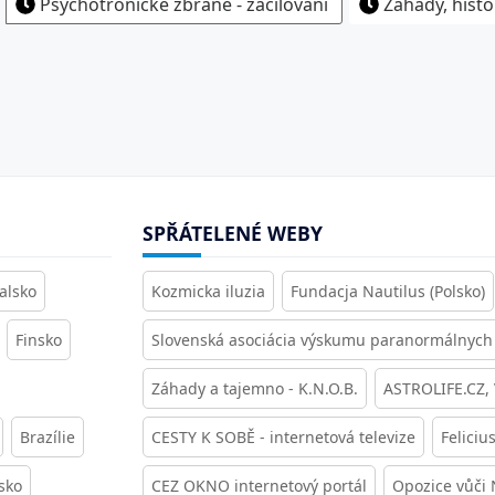
Psychotronické zbraně - zacilování
Záhady, histo
SPŘÁTELENÉ WEBY
alsko
Kozmicka iluzia
Fundacja Nautilus (Polsko)
Finsko
Slovenská asociácia výskumu paranormálnych 
Záhady a tajemno - K.N.O.B.
ASTROLIFE.CZ,
Brazílie
CESTY K SOBĚ - internetová televize
Feliciu
sko
CEZ OKNO internetový portál
Opozice vůči