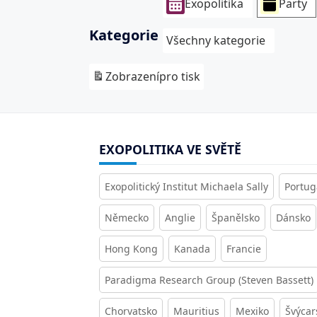
Exopolitika
Party
Kategorie
Všechny kategorie
Zobrazení
pro tisk
EXOPOLITIKA VE SVĚTĚ
Exopolitický Institut Michaela Sally
Portug
Německo
Anglie
Španělsko
Dánsko
Hong Kong
Kanada
Francie
Paradigma Research Group (Steven Bassett)
Chorvatsko
Mauritius
Mexiko
Švýcar