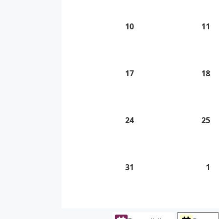
2026
20
10
10.
11
11
8.
8.
2026
20
17
17.
18
18
8.
8.
2026
20
24
24.
25
25
8.
8.
2026
20
31
31.
1
1.
8.
9.
2026
20