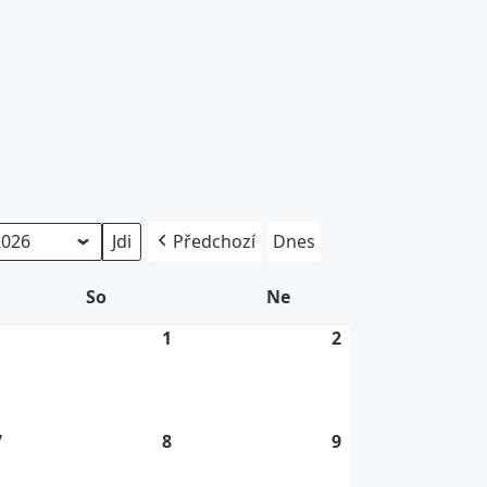
Předchozí
Dnes
So
Sobota
Ne
Neděle
1
31.
1
1.
2
2.
7.
8.
8.
2026
2026
2026
7
7.
8
8.
9
9.
8.
8.
8.