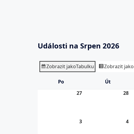
Události na Srpen 2026
Zobrazit jako
Tabulku
Zobrazit jako
Po
Pondělí
Út
Úterý
27
27.
28
28
7.
7.
2026
20
3
3.
4
4.
8.
8.