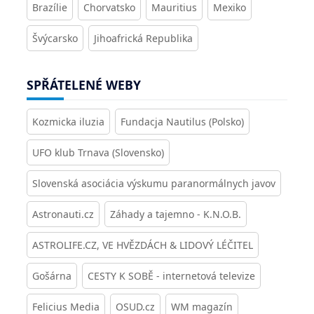
Brazílie
Chorvatsko
Mauritius
Mexiko
Švýcarsko
Jihoafrická Republika
SPŘÁTELENÉ WEBY
Kozmicka iluzia
Fundacja Nautilus (Polsko)
UFO klub Trnava (Slovensko)
Slovenská asociácia výskumu paranormálnych javov
Astronauti.cz
Záhady a tajemno - K.N.O.B.
ASTROLIFE.CZ, VE HVĚZDÁCH & LIDOVÝ LÉČITEL
Gošárna
CESTY K SOBĚ - internetová televize
Felicius Media
OSUD.cz
WM magazín