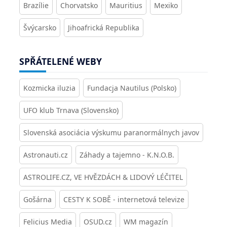
Brazílie
Chorvatsko
Mauritius
Mexiko
Švýcarsko
Jihoafrická Republika
SPŘÁTELENÉ WEBY
Kozmicka iluzia
Fundacja Nautilus (Polsko)
UFO klub Trnava (Slovensko)
Slovenská asociácia výskumu paranormálnych javov
Astronauti.cz
Záhady a tajemno - K.N.O.B.
ASTROLIFE.CZ, VE HVĚZDÁCH & LIDOVÝ LÉČITEL
Gošárna
CESTY K SOBĚ - internetová televize
Felicius Media
OSUD.cz
WM magazín