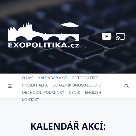
Skip
to
content
O NÁS
KALENDÁŘ AKCÍ
FOTOGALERIE
PROJEKT ALFA
DOTAZNÍK ÚNOSU DO UFO
OBCHODNÍ PODMÍNKY
CENÍK
ENGLISH
KONTAKT
KALENDÁŘ AKCÍ: