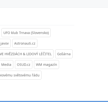
UFO klub Trnava (Slovensko)
javov
Astronauti.cz
 VE HVĚZDÁCH & LIDOVÝ LÉČITEL
Gošárna
s Media
OSUD.cz
WM magazín
 Novému světovému řádu