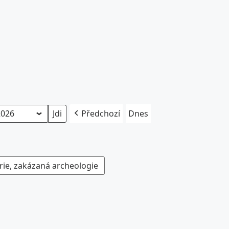
Předchozí
Dnes
rie, zakázaná archeologie